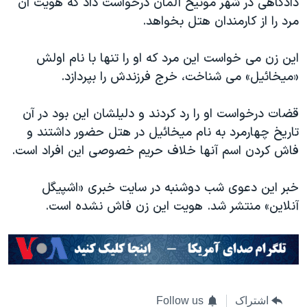
دادگاهی در شهر مونیخ آلمان درخواست داد که هویت آن
اسرائیل در جنگ
مرد را از کارمندان هتل بخواهد.
نرگس محمدی برنده جایزه نوبل صلح
همایش محافظه‌کاران آمریکا «سی‌پک»
این زن می خواست این مرد که او را تنها با نام اولش
«میخائیل» می شناخت، خرج فرزندش را بپردازد.
صفحه‌های ویژه
سفر پرزیدنت ترامپ به چین
قضات درخواست او را رد کردند و دلیلشان این بود در آن
تاریخ چهارمرد به نام میخائیل در هتل حضور داشتند و
فاش کردن اسم آنها خلاف حریم خصوصی این افراد است.
خبر این دعوی شب دوشنبه در سایت خبری «اشپیگل
آنلاین» منتشر شد. هویت این زن فاش نشده است.
اشتراک
Follow us