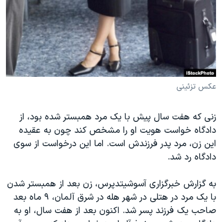
دنبال کنید
مستندها
فرهنگ و زندگی
حقوق شهروندی
انتخابات ریاست جمهوری آمریکا ۲۰۲۴
اقتصادی
حمله جمهوری اسلامی به اسرائیل
رمز مهسا
علم و فناوری
زبانهای مختلف
اسرائیل در جنگ
ورزش زنان در ایران
عکس تزئینی
گالری عکس
اعتراضات زن، زندگی، آزادی
زنی که هفت سال پیش با یک مرد همبستر شده بود، از
آرشیو پخش زنده
مجموعه مستندهای دادخواهی
دادگاه خواست هویت او را مشخص کند چون به عقیده
تریبونال مردمی آبان ۹۸
این زن، مرد پدر فرزندش است. اما این درخواست از سوی
دادگاه حمید نوری
دادگاه رد شد.
چهل سال گروگان‌گیری
به گزارش خبرگزاری آسوشیتدپرس، زن بعد از همبستر شدن
قانون شفافیت دارائی کادر رهبری ایران
با یک مرد در هتلی در شهر هله در شرق آلمان، ۹ ماه بعد
اعتراضات مردمی آبان ۹۸
صاحب یک فرزند پسر شد. اکنون بعد از هفت سال، او به