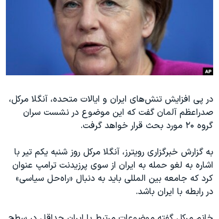
دنبال کنید
مستندها
فرهنگ و زندگی
حقوق شهروندی
انتخابات ریاست جمهوری آمریکا ۲۰۲۴
اقتصادی
حمله جمهوری اسلامی به اسرائیل
رمز مهسا
علم و فناوری
زبانهای مختلف
اسرائیل در جنگ
ورزش زنان در ایران
در پی افزایش تنش‌های ایران و ایالات متحده، آنگلا مرکل،
گالری عکس
اعتراضات زن، زندگی، آزادی
صدراعظم آلمان گفت که این موضوع در نشست سران
آرشیو پخش زنده
مجموعه مستندهای دادخواهی
گروه ۲۰ مورد بحث قرار خواهد گرفت.
تریبونال مردمی آبان ۹۸
به گزارش خبرگزاری رویترز، آنگلا مرکل روز شنبه یکم تیر با
دادگاه حمید نوری
اشاره به لغو حمله به ایران از سوی پرزیدنت ترامپ عنوان
چهل سال گروگان‌گیری
کرد که جامعه بین المللی باید به دنبال «راه‌حل سیاسی»
قانون شفافیت دارائی کادر رهبری ایران
در رابطه با ایران باشد.
اعتراضات مردمی آبان ۹۸
خانم مرکل گفته موضوعات مرتبط با ایران حداقل در سطح