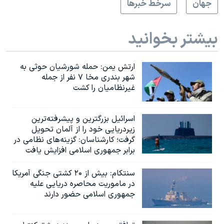
جهان
سرخط خبرها
بیشتر بخوانید
ارتش یمن: حمله شورشیان حوثی به
شهر بندری مخا ۷ نفر از جمله
غیرنظامیان را کشت
اسرائيل بزرگترین و پیشرفته‌ترین
زیردریایی خود را از آلمان تحویل
گرفت؛ کارشناسان: گزینه‌های نظامی در
برابر جمهوری اسلامی افزایش یافت
سنتکام: بیش از ۲۰ کشتی جنگی آمریکا
در ماموریت محاصره دریایی علیه
جمهوری اسلامی حضور دارند