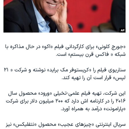
دنبال کنید
مستندها
فرهنگ و زندگی
حقوق شهروندی
انتخابات ریاست جمهوری آمریکا ۲۰۲۴
اقتصادی
حمله جمهوری اسلامی به اسرائیل
رمز مهسا
علم و فناوری
زبانهای مختلف
«جورج کلونی» برای کارگردانی فیلم «اکو» در حال مذاکره با
اسرائیل در جنگ
ورزش زنان در ایران
شبکه « فاکس قرن بیستم» است.
گالری عکس
اعتراضات زن، زندگی، آزادی
آرشیو پخش زنده
مجموعه مستندهای دادخواهی
سناریوی فیلم را «کریستوفر مک براید» نوشته و شرکت « ۲۱
لپس» قرار است آن را تهیه کند.
تریبونال مردمی آبان ۹۸
دادگاه حمید نوری
این شرکت، تهیه فیلم علمی-تخیلی «ورود» محصول سال
چهل سال گروگان‌گیری
۲۰۱۶ را در کارنامه اش دارد که ۲۰۰ میلیون دلار برای شرکت
«پارامونت» درآمد به همراه آورد.
قانون شفافیت دارائی کادر رهبری ایران
اعتراضات مردمی آبان ۹۸
سریال اینترنتی «چیزهای عجیب» محصول «نتفلیکس» نیز