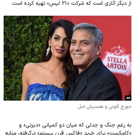
اسرائیل در جنگ
از دیگر آثاری است که شرکت «۲۱ لپس» تهیه کرده است.
نرگس محمدی برنده جایزه نوبل صلح
همایش محافظه‌کاران آمریکا «سی‌پک»
صفحه‌های ویژه
سفر پرزیدنت ترامپ به چین
جورج کلونی و همسرش امل
به رغم جنگ و جدلی که میان دو کمپانی «دیزنی» و
«کامکست» برای خرید «فاکس قرن بیستم» درگرفته، منابع