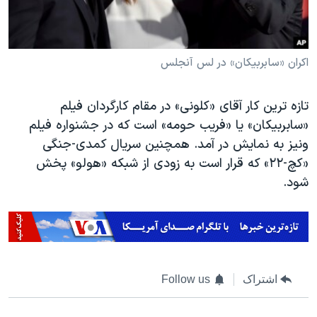
اکران «سابربیکان» در لس آنجلس
تازه ترین کار آقای «کلونی» در مقام کارگردان فیلم
«سابربیکان» یا «فریب حومه» است که در جشنواره فیلم
ونیز به نمایش در آمد. همچنین سریال کمدی-جنگی
«کچ-۲۲» که قرار است به زودی از شبکه «هولو» پخش
شود.
اشتراک
Follow us