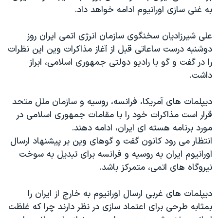
به غنی سازی اورانيوم ادامه خواهد داد.
دنبال کنید
مستندها
فرهنگ و زندگی
حقوق شهروندی
انتخابات ریاست جمهوری آمریکا ۲۰۲۴
علی شيرزاديان سخنگوی سازمان انرژی اتمی ايران روز
اقتصادی
حمله جمهوری اسلامی به اسرائیل
دوشنبه درست ساعاتی قبل از آغاز مذاکرات وين اين نظرات
را در گفت و گو با راديو دولتی جمهوری اسلامی، ابراز
رمز مهسا
علم و فناوری
زبانهای مختلف
داشت.
اسرائیل در جنگ
ورزش زنان در ایران
گالری عکس
اعتراضات زن، زندگی، آزادی
ديپلمات های آمريکا، فرانسه، روسيه و سازمان ملل متحد
قرار است مذاکرات خود را با مقامات جمهوری اسلامی در
آرشیو پخش زنده
مجموعه مستندهای دادخواهی
مورد برنامه هسته ای ايران، ادامه دهند.
تریبونال مردمی آبان ۹۸
انتظار می رود کانون گفت و گوهای وين بر پيشنهاد ارسال
دادگاه حمید نوری
اورانيوم ايران به روسيه و فرانسه برای تبديل به سوخت
نيروگاه های اتمی، متمرکز باشد.
چهل سال گروگان‌گیری
قانون شفافیت دارائی کادر رهبری ایران
ديپلمات های غربی ارسال اورانيوم به خارج از ايران را
اعتراضات مردمی آبان ۹۸
بمثابه طرحی برای اعتماد سازی در نظر دارند چرا که غلظت