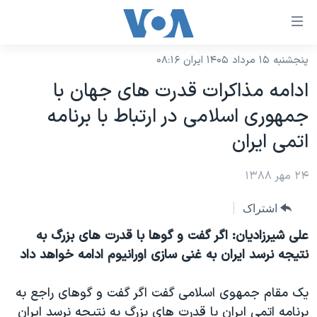
ینکهای
ابل
سترسی
پنجشنبه ۱۵ مرداد ۱۴۰۵ ایران ۰۸:۱۶
خانه
هش
ادامه مذاکرات قدرت های جهان با
نسخه سبک وب‌سایت
ه
جمهوری اسلامی در ارتباط با برنامه
حتوای
موضوع ها
اتمی ايران
صلی
برنامه های تلویزیونی
ایران
هش
۲۴ مهر ۱۳۸۸
جدول برنامه ها
ه
آمریکا
فحه
صفحه‌های ویژه
جهان
اشتراک
صلی
فرکانس‌های صدای آمریکا
ورزشی
جام جهانی ۲۰۲۶
علی شيرزاديان: اگر گفت و گوها با قدرت های بزرگ به
هش
پخش رادیویی
نتيجه نرسد ايران به غنی سازی اورانيوم ادامه خواهد داد
ه
گزیده‌ها
عملیات خشم حماسی
ستجو
۲۵۰سالگی آمریکا
ویژه برنامه‌ها
یادگیری زبان انگلیسی
يک مقام جمهوی اسلامی گفت اگر گفت و گوهای راجع به
ویدیوها
بایگانی برنامه‌های تلویزیونی
برنامه اتمی ايران با قدرت های بزرگ به نتيجه نرسد ايران