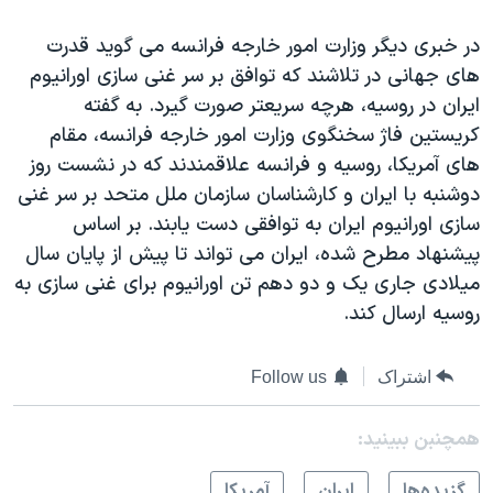
در خبری ديگر وزارت امور خارجه فرانسه می گويد قدرت
های جهانی در تلاشند که توافق بر سر غنی سازی اورانيوم
ايران در روسيه، هرچه سريعتر صورت گيرد. به گفته
کريستين فاژ سخنگوی وزارت امور خارجه فرانسه، مقام
های آمريکا، روسيه و فرانسه علاقمندند که در نشست روز
دوشنبه با ايران و کارشناسان سازمان ملل متحد بر سر غنی
سازی اورانيوم ايران به توافقی دست يابند. بر اساس
پيشنهاد مطرح شده، ايران می تواند تا پيش از پايان سال
ميلادی جاری يک و دو دهم تن اورانيوم برای غنی سازی به
روسيه ارسال کند.
اشتراک
Follow us
همچنبن ببینید:
گزيده‌ها
ايران
آمريکا