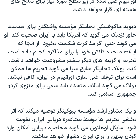
اورانيوم غنی شده در زير سطح مورد نياز برای سلاح های
اسرائیل در جنگ
هسته ای، قرار خواهد داشت.
نرگس محمدی برنده جایزه نوبل صلح
همایش محافظه‌کاران آمریکا «سی‌پک»
ديويد ماکوفسکی تحليلگر مؤسسه واشنگتن برای سياست
خاور نزديک می گويد که آمريکا بايد با ايران صحبت کند. او
صفحه‌های ویژه
می گويد حتی اگر مذاکرات شکست بخورد، از آنجا که
سفر پرزیدنت ترامپ به چین
ايالات متحده تلاش خود را برای مذاکره انجام داده است،
تحريم و گزينه های ديگر بيشتر مشروعيت خواهد داشت.
کنت پولاک تحليلگر سابق سيا می گويد تحريم ها ممکن
است برای توقف غنی سازی اورانيوم در ايران، کافی نباشد.
پولاک می گويد ايالات متحده بايد سعی برای منزوی کردن
جمهوری اسلامی کند.
و يک مشاور ارشد مؤسسه بروکينگز توصيه ميکند که اثر
بخشی تحريم ها توسط محاصره دريايی ايران، تقويت
شود. مايکل اوهانون می گويد محاصره دريايی امکان وارد
کردن بنزين را برای ايران، دشوار خواهد ساخت.