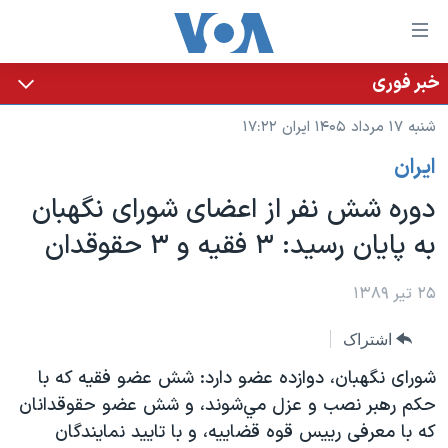
ینکهای
ابل
سترسی
خبر فوری
خانه
هش
شنبه ۱۷ مرداد ۱۴۰۵ ایران ۱۷:۲۲
نسخه سبک وب‌سایت
ه
ايران
حتوای
موضوع ها
صلی
دوره شش نفر از اعضای شورای نگهبان
برنامه های تلویزیونی
ایران
هش
به پايان رسيد: ۳ فقيه و ۳ حقوقدان
جدول برنامه ها
ه
آمریکا
فحه
صفحه‌های ویژه
جهان
۲۵ تیر ۱۳۸۹
صلی
فرکانس‌های صدای آمریکا
ورزشی
جام جهانی ۲۰۲۶
هش
اشتراک
پخش رادیویی
ه
گزیده‌ها
عملیات خشم حماسی
شورای نگهبان، دوازده عضو دارد: شش عضو فقيه که با
ستجو
۲۵۰سالگی آمریکا
ویژه برنامه‌ها
حکم رهبر نصب و عزل مي‌شوند، و شش عضو حقوقدانان
یادگیری زبان انگلیسی
که با معرفی رييس قوه قضاييه، و با تاييد نمايندگان
ویدیوها
بایگانی برنامه‌های تلویزیونی