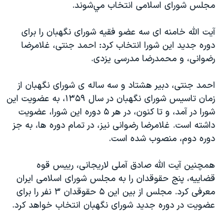
مجلس شورای اسلامی انتخاب مي‌شوند.
دنبال کنید
مستندها
فرهنگ و زندگی
حقوق شهروندی
انتخابات ریاست جمهوری آمریکا ۲۰۲۴
آيت الله خامنه ای سه عضو فقيه شورای نگهبان را برای
دوره جديد اين شورا انتخاب کرد: احمد جنتی، غلامرضا
اقتصادی
حمله جمهوری اسلامی به اسرائیل
رضوانی، و محمدرضا مدرسی يزدی.
رمز مهسا
علم و فناوری
زبانهای مختلف
اسرائیل در جنگ
ورزش زنان در ایران
احمد جنتی، دبير هشتاد و سه ساله ی شورای نگهبان از
زمان تاسيس شورای نگهبان در سال ۱۳۵۹، به عضويت اين
گالری عکس
اعتراضات زن، زندگی، آزادی
شورا در آمد، و تا کنون، در هر ۵ دوره اين شورا، عضويت
آرشیو پخش زنده
مجموعه مستندهای دادخواهی
داشته است. غلامرضا رضوانی نيز، در تمام دوره ها، به جز
تریبونال مردمی آبان ۹۸
دوره دوم، منصوب شده است.
دادگاه حمید نوری
همچنين آيت الله صادق آملی لاريجانی، رييس قوه
چهل سال گروگان‌گیری
قضاييه، پنج حقوقدان را به مجلس شورای اسلامی ايران
قانون شفافیت دارائی کادر رهبری ایران
معرفی کرد. مجلس از بين اين ۵ حقوقدان ۳ نفر را برای
عضويت در دوره جديد شورای نگهبان انتخاب خواهد کرد.
اعتراضات مردمی آبان ۹۸