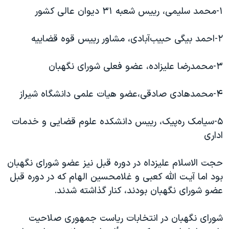
اسرائیل در جنگ
‌١-محمد سليمی، رييس شعبه ‌٣١ ديوان عالی کشور
نرگس محمدی برنده جایزه نوبل صلح
‌٢-احمد بيگی حبيب‌آبادی، مشاور رييس قوه قضاييه
همایش محافظه‌کاران آمریکا «سی‌پک»
صفحه‌های ویژه
‌٣-محمدرضا عليزاده، عضو فعلی شورای نگهبان
سفر پرزیدنت ترامپ به چین
‌۴-محمدهادی صادقی،‌عضو هيات علمی دانشگاه شيراز
‌۵-سيامک ره‌پيک، رييس دانشکده علوم قضايی و خدمات
اداری
حجت الاسلام عليزداه در دوره قبل نيز عضو شورای نگهبان
بود اما آيـت الله کعبی و غلامحسين الهام که در دوره قبل
عضو شورای نگهبان بودند، کنار گذاشته شدند.
شورای نگهبان در انتخابات رياست جمهوری صلاحيت