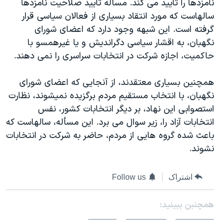
نامزدها را تاييد می کند. مسأله تاييد صلاحيت نامزدها
سالهاست که مورد انتقاد بسياری از فعالان سياسی قرار
گرفته است. اين شبهه وجود دارد که اعضای شورای
نگهبان، به اقشار سياسی دگرانديش و يا غيرهمسو با
حاکميت، اجازه شرکت در انتخابات سراسری را نمی دهند.
همچنين بسياری معتقدند، از آنجايی که اعضای شورای
نگهبان، با انتخاب مستقيم مردم برگزيده نميشوند، نظارت
استصوابی اين نهاد، بر ديگر انتخابات کشور، نفس
انتخابات آزاد را، زير سوال می برد. اين مسأله، سالهاست که
باعث شده گروه هايی از مردم، حاضر به شرکت در انتخابات
نشوند.
اشتراک
Follow us
همچنبن ببینید: