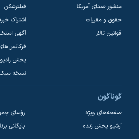
منشور صدای آمریکا
فیلترشکن
حقوق و مقررات
اشتراک خبرن
قوانین تالار
آگهی استخد
فرکانس‌های 
پخش رادیو
یادگیری زبان انگلیسی
نسخه سبک 
دنبال کنید
گوناگون
صفحه‌های ویژه
رؤسای جمهو
آرشیو پخش زنده
بایگانی برن
زبانهای مختلف