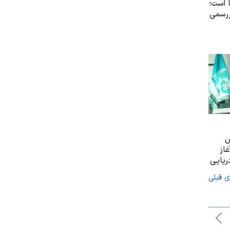
 است؛
ررسمی
س
غاز
ریایی
ی قبلی