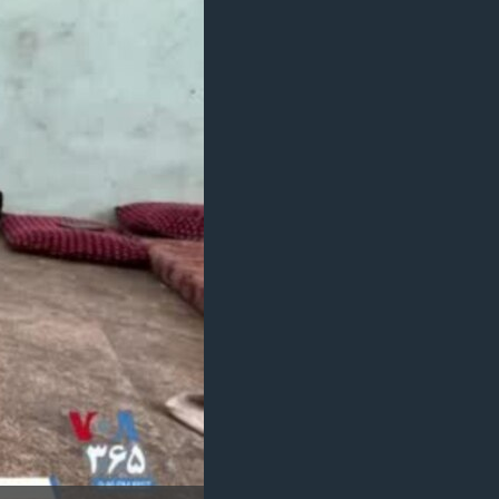
مستندها
فرهنگ و زندگی
حقوق شهروندی
انتخابات ریاست جمهوری آمریکا ۲۰۲۴
اقتصادی
حمله جمهوری اسلامی به اسرائیل
رمز مهسا
علم و فناوری
اسرائیل در جنگ
ورزش زنان در ایران
گالری عکس
اعتراضات زن، زندگی، آزادی
آرشیو پخش زنده
مجموعه مستندهای دادخواهی
تریبونال مردمی آبان ۹۸
دادگاه حمید نوری
چهل سال گروگان‌گیری
قانون شفافیت دارائی کادر رهبری ایران
اعتراضات مردمی آبان ۹۸
اسرائیل در جنگ