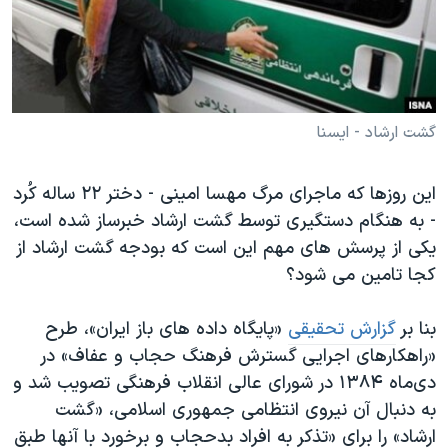
دنبال کنید
مستندها
فرهنگ و زندگی
حقوق شهروندی
انتخابات ریاست جمهوری آمریکا ۲۰۲۴
اقتصادی
حمله جمهوری اسلامی به اسرائیل
رمز مهسا
علم و فناوری
گشت ارشاد - ایسنا
زبانهای مختلف
اسرائیل در جنگ
ورزش زنان در ایران
این روزها که ماجرای مرگ مهسا امینی - دختر ۲۲ ساله کُرد
گالری عکس
اعتراضات زن، زندگی، آزادی
- به هنگام دستگیری توسط گشت ارشاد خبرساز شده است،
آرشیو پخش زنده
مجموعه مستندهای دادخواهی
یکی از پرسش های مهم این است که بودجه گشت ارشاد از
کجا تامین می شود؟
تریبونال مردمی آبان ۹۸
دادگاه حمید نوری
بنا بر
گزارش تحقیقی
«پایگاه داده های باز ایران»، طرح
چهل سال گروگان‌گیری
«راهکارهای اجرایی گسترش فرهنگ حجاب و عفاف» در
دی‌ماه ۱۳۸۴ در شورای عالی انقلاب فرهنگی تصویب شد و
قانون شفافیت دارائی کادر رهبری ایران
به دنبال آن نیروی انتظامی جمهوری اسلامی، «گشت
اعتراضات مردمی آبان ۹۸
ارشاد» را برای «تذکر به افراد بدحجاب و برخورد با آنها طبق