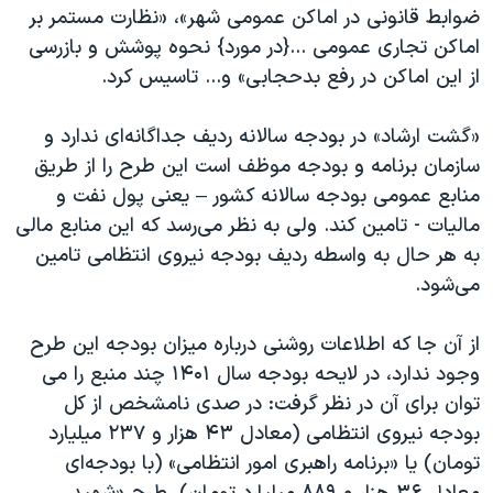
اسرائیل در جنگ
ضوابط قانونی در اماکن عمومی شهر»، «نظارت مستمر بر
اماکن تجاری عمومی ...{در مورد} نحوه پوشش و بازرسی
نرگس محمدی برنده جایزه نوبل صلح
از این اماکن در رفع بدحجابی» و... تاسیس کرد.
همایش محافظه‌کاران آمریکا «سی‌پک»
صفحه‌های ویژه
«گشت ارشاد» در بودجه سالانه ردیف جداگانه‌ای ندارد و
سازمان برنامه و بودجه موظف است این طرح را از طریق
سفر پرزیدنت ترامپ به چین
منابع عمومی بودجه سالانه کشور – یعنی پول نفت و
مالیات - تامین کند. ولی به نظر می‌رسد که این منابع مالی
به هر حال به واسطه ردیف بودجه نیروی انتظامی تامین
می‌شود.
از آن جا که اطلاعات روشنی درباره میزان بودجه این طرح
وجود ندارد، در لایحه بودجه سال ۱۴۰۱ چند منبع را می
توان برای آن در نظر گرفت: در صدی نامشخص از کل
بودجه نیروی انتظامی (معادل ۴۳ هزار و ۲۳۷ میلیارد
تومان) یا «برنامه راهبری امور انتظامی» (با بودجه‌ای