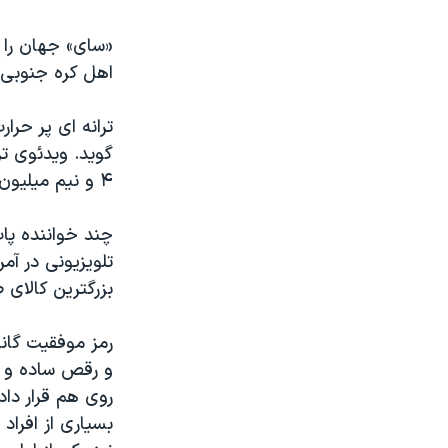
نرگس محمدی برنده جایزه نوبل صلح
«سای» جهان را م
همایش محافظه‌کاران آمریکا «سی‌پک»
اهل کره جنوبی 
صفحه‌های ویژه
ترانه ای پر حرا
سفر پرزیدنت ترامپ به چین
۴ و نیم میلیون بار «لایک» شده است.
چند خواننده پا
تلویزیونی در آم
بزرگترین کالای 
رمز موفقیت گانگ
و رقص ساده و ت
روی هم قرار داد
بسیاری از افراد