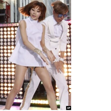
مستندها
فرهنگ و زندگی
حقوق شهروندی
انتخابات ریاست جمهوری آمریکا ۲۰۲۴
اقتصادی
حمله جمهوری اسلامی به اسرائیل
رمز مهسا
علم و فناوری
اسرائیل در جنگ
ورزش زنان در ایران
گالری عکس
اعتراضات زن، زندگی، آزادی
آرشیو پخش زنده
مجموعه مستندهای دادخواهی
تریبونال مردمی آبان ۹۸
دادگاه حمید نوری
چهل سال گروگان‌گیری
قانون شفافیت دارائی کادر رهبری ایران
اعتراضات مردمی آبان ۹۸
اسرائیل در جنگ