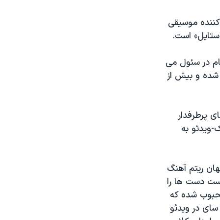
 کننده موسیقی
ستایل» است.
ام در سئول می
دیک به ۵۸۱ میلیون بار دیده شده و بیش از
ی پرطرفدار
ک-ویدئو به
هان ریتم آهنگ
ست دست ها را
 محبوب شده که
 سای در ویدئو