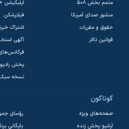
متمم بخش ۵۰۸
اپلیکیشن +VOA
منشور صدای آمریکا
فیلترشکن
حقوق و مقررات
اشتراک خبرن
قوانین تالار
آگهی استخد
فرکانس‌های 
پخش رادیو
یادگیری زبان انگلیسی
نسخه سبک 
دنبال کنید
گوناگون
صفحه‌های ویژه
رؤسای جمهو
آرشیو پخش زنده
بایگانی برن