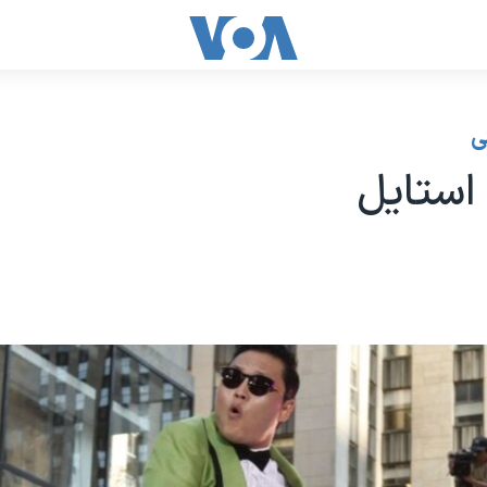
ی
 استایل