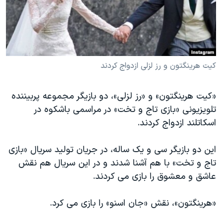
دنبال کنید
مستندها
فرهنگ و زندگی
حقوق شهروندی
انتخابات ریاست جمهوری آمریکا ۲۰۲۴
اقتصادی
حمله جمهوری اسلامی به اسرائیل
رمز مهسا
علم و فناوری
کیت هرینگتون و رز لزلی ازدواج کردند
زبانهای مختلف
اسرائیل در جنگ
ورزش زنان در ایران
«کیت هرینگتون» و «رز لزلی»، دو بازیگر مجموعه پربیننده
گالری عکس
اعتراضات زن، زندگی، آزادی
تلویزیونی «بازی تاج و تخت» در مراسمی باشکوه در
آرشیو پخش زنده
مجموعه مستندهای دادخواهی
اسکاتلند ازدواج کردند.
تریبونال مردمی آبان ۹۸
این دو بازیگر سی و یک ساله، در جریان تولید سریال «بازی
دادگاه حمید نوری
تاج و تخت» با هم آشنا شدند و در این سریال هم نقش
چهل سال گروگان‌گیری
عاشق و معشوق را بازی می کردند.
قانون شفافیت دارائی کادر رهبری ایران
«هرینگتون»، نقش «جان اسنو» را بازی می کرد.
اعتراضات مردمی آبان ۹۸