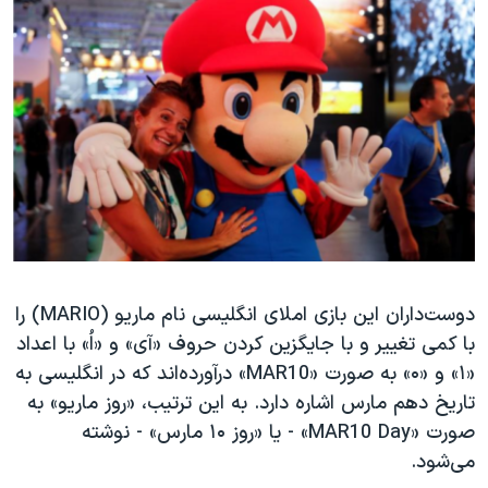
اسرائیل در جنگ
نرگس محمدی برنده جایزه نوبل صلح
همایش محافظه‌کاران آمریکا «سی‌پک»
صفحه‌های ویژه
سفر پرزیدنت ترامپ به چین
دوست‌داران این بازی املای انگلیسی نام ماریو (MARIO) را
با کمی تغییر و با جایگزین کردن حروف «آی» و «اُ» با اعداد
«۱» و «۰» به صورت «MAR10» درآورده‌اند که در انگلیسی به
تاریخ دهم مارس اشاره دارد. به این ترتیب، «روز ماریو» به
صورت «MAR10 Day» - یا «روز ۱۰ مارس» - نوشته
می‌شود.