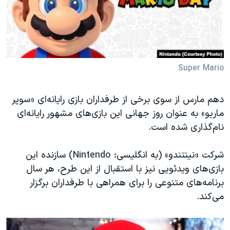
دنبال کنید
مستندها
فرهنگ و زندگی
حقوق شهروندی
انتخابات ریاست جمهوری آمریکا ۲۰۲۴
اقتصادی
حمله جمهوری اسلامی به اسرائیل
رمز مهسا
علم و فناوری
Super Mario
زبانهای مختلف
اسرائیل در جنگ
ورزش زنان در ایران
دهم مارس از سوی برخی از طرفداران بازی رایانه‌ای «سوپر
گالری عکس
اعتراضات زن، زندگی، آزادی
ماریو» به عنوان روز جهانی این بازی‌های مشهور رایانه‌ای
آرشیو پخش زنده
مجموعه مستندهای دادخواهی
نام‌گذاری شده است.
تریبونال مردمی آبان ۹۸
شرکت «نینتندو» (به انگلیسی: Nintendo) سازنده این
دادگاه حمید نوری
بازی‌های ویدئویی نیز با استقبال از این طرح، هر سال
چهل سال گروگان‌گیری
برنامه‌های متنوعی را برای همراهی با طرفداران برگزار
می‌کند.
قانون شفافیت دارائی کادر رهبری ایران
اعتراضات مردمی آبان ۹۸