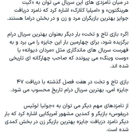
اسرائیل در جنگ
در میان نامزدی های این سریال می توان به «کیت
هرینگتون» و «امیلیا کلارک» اشاره کرد که نامزد دریافت
نرگس محمدی برنده جایزه نوبل صلح
جوایز بهترین بازیگران مرد و زن و در بخش دراما هستند.
همایش محافظه‌کاران آمریکا «سی‌پک»
صفحه‌های ویژه
اگر« بازی تاج و تخت» بار دیگر بعنوان بهترین سریال درام
برگزیده شود، برای چهارمین بار این جایزه را می برد و به
سفر پرزیدنت ترامپ به چین
فهرست سریال های ماندگاری مثل «مردان دیوانه» یا
«وست وینگ» می پیوندد که صاحب چهارگانه ای تاریخی
شده اند.
بازی تاج و تخت در هفت فصل گذشته با دریافت ۴۷
جایزه امی، بهترین سریال درام تاریخ محسوب می شود.
از نامزدهای مهم دیگر می توان به «جولیا لوئیس
دریفوس» بازیگر و کمدین مشهور آمریکایی اشاره کرد که بار
دیگر نامزد دزیافت جایزه بهترین بازیگر زن در بخش کمدی
شده است.