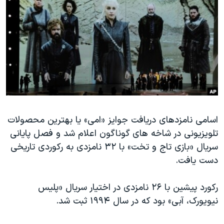
دنبال کنید
مستندها
فرهنگ و زندگی
حقوق شهروندی
انتخابات ریاست جمهوری آمریکا ۲۰۲۴
اقتصادی
حمله جمهوری اسلامی به اسرائیل
رمز مهسا
علم و فناوری
زبانهای مختلف
اسرائیل در جنگ
ورزش زنان در ایران
گالری عکس
اعتراضات زن، زندگی، آزادی
آرشیو پخش زنده
مجموعه مستندهای دادخواهی
اسامی نامزدهای دریافت جوایز «امی» یا بهترین محصولات
تلویزیونی در شاخه های گوناگون اعلام شد و فصل پایانی
تریبونال مردمی آبان ۹۸
سریال «بازی تاج و تخت» با ۳۲ نامزدی به رکوردی تاریخی
دادگاه حمید نوری
دست یافت.
چهل سال گروگان‌گیری
رکورد پیشین با ۲۶ نامزدی در اختیار سریال «پلیس
قانون شفافیت دارائی کادر رهبری ایران
نیویورک، آبی» بود که در سال ۱۹۹۴ ثبت شد.
اعتراضات مردمی آبان ۹۸