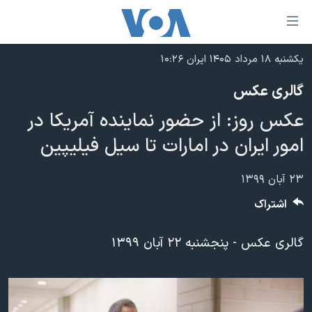
ینکهای
ابل
سترسی
یکشنبه ۱۸ مرداد ۱۴۰۵ ایران ۱۰:۲۶
خانه
هش
گالری عکس
نسخه سبک وب‌سایت
ه
عکس روز: از حضور نماینده آمریکا در
حتوای
موضوع ها
صلی
امور ایران در امارات تا سیل فیلیپین
برنامه های تلویزیونی
ایران
هش
جدول برنامه ها
ه
آمریکا
۲۳ آبان ۱۳۹۹
فحه
صفحه‌های ویژه
جهان
اشتراک
صلی
فرکانس‌های صدای آمریکا
ورزشی
جام جهانی ۲۰۲۶
هش
گالری عکس - پنجشنبه ۲۲ آبان ۱۳۹۹
پخش رادیویی
ه
گزیده‌ها
عملیات خشم حماسی
ستجو
۲۵۰سالگی آمریکا
ویژه برنامه‌ها
یادگیری زبان انگلیسی
ویدیوها
بایگانی برنامه‌های تلویزیونی