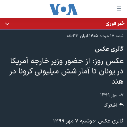
ینکهای
ابل
سترسی
خبر فوری
خانه
هش
شنبه ۱۷ مرداد ۱۴۰۵ ایران ۰۵:۳۳
نسخه سبک وب‌سایت
ه
گالری عکس
حتوای
موضوع ها
صلی
عکس روز: از حضور وزیر خارجه آمریکا
برنامه های تلویزیونی
ایران
هش
در یونان تا آمار شش میلیونی کرونا در
جدول برنامه ها
ه
آمریکا
هند
فحه
صفحه‌های ویژه
جهان
صلی
فرکانس‌های صدای آمریکا
ورزشی
جام جهانی ۲۰۲۶
هش
۰۷ مهر ۱۳۹۹
پخش رادیویی
ه
گزیده‌ها
عملیات خشم حماسی
اشتراک
ستجو
۲۵۰سالگی آمریکا
ویژه برنامه‌ها
یادگیری زبان انگلیسی
گالری عکس -دوشنبه ۷ مهر ۱۳۹۹
ویدیوها
بایگانی برنامه‌های تلویزیونی