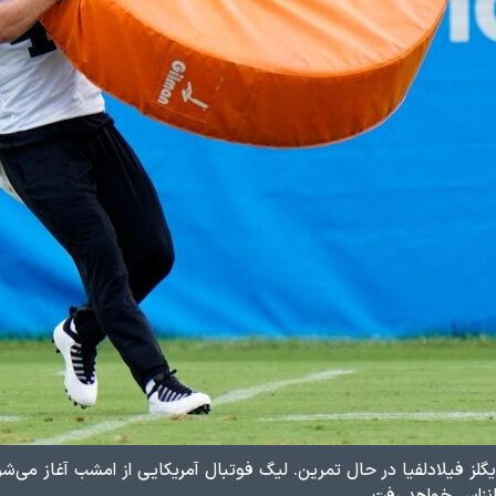
یگلز فیلادلفیا در حال تمرین. لیگ فوتبال آمریکایی از امشب آغاز می‌ش
انزاس خواهد رفت.