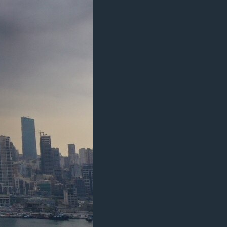
مستندها
فرهنگ و زندگی
حقوق شهروندی
انتخابات ریاست جمهوری آمریکا ۲۰۲۴
اقتصادی
حمله جمهوری اسلامی به اسرائیل
رمز مهسا
علم و فناوری
اسرائیل در جنگ
ورزش زنان در ایران
گالری عکس
اعتراضات زن، زندگی، آزادی
آرشیو پخش زنده
مجموعه مستندهای دادخواهی
تریبونال مردمی آبان ۹۸
دادگاه حمید نوری
چهل سال گروگان‌گیری
قانون شفافیت دارائی کادر رهبری ایران
اعتراضات مردمی آبان ۹۸
اسرائیل در جنگ