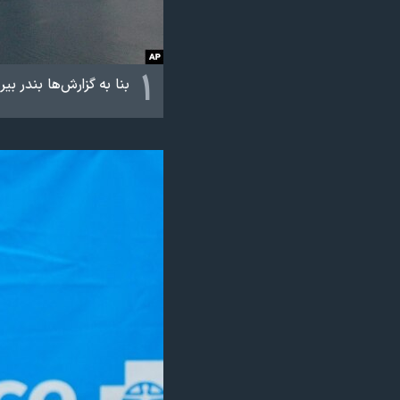
نرگس محمدی برنده جایزه نوبل صلح
همایش محافظه‌کاران آمریکا «سی‌پک»
۱
بنا به گزارش‌ها بندر بیروت روز پنجشنبه ۲۰ شهریور صحنه یک آتش سوزی بزرگ بود. ا
صفحه‌های ویژه
سفر پرزیدنت ترامپ به چین