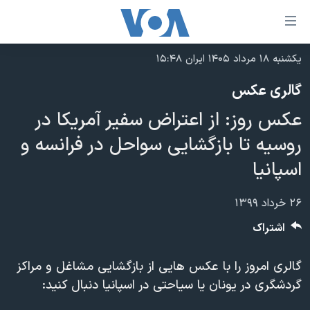
ینکهای
ابل
سترسی
یکشنبه ۱۸ مرداد ۱۴۰۵ ایران ۱۵:۴۸
خانه
هش
گالری عکس
نسخه سبک وب‌سایت
ه
عکس روز: از اعتراض سفیر آمریکا در
حتوای
موضوع ها
صلی
روسیه تا بازگشایی سواحل در فرانسه و
برنامه های تلویزیونی
ایران
هش
اسپانیا
جدول برنامه ها
ه
آمریکا
فحه
صفحه‌های ویژه
جهان
۲۶ خرداد ۱۳۹۹
صلی
فرکانس‌های صدای آمریکا
ورزشی
جام جهانی ۲۰۲۶
اشتراک
هش
پخش رادیویی
ه
گزیده‌ها
عملیات خشم حماسی
گالری امروز را با عکس هایی از بازگشایی مشاغل و مراکز
ستجو
۲۵۰سالگی آمریکا
ویژه برنامه‌ها
یادگیری زبان انگلیسی
گردشگری در یونان یا سیاحتی در اسپانیا دنبال کنید:
ویدیوها
بایگانی برنامه‌های تلویزیونی