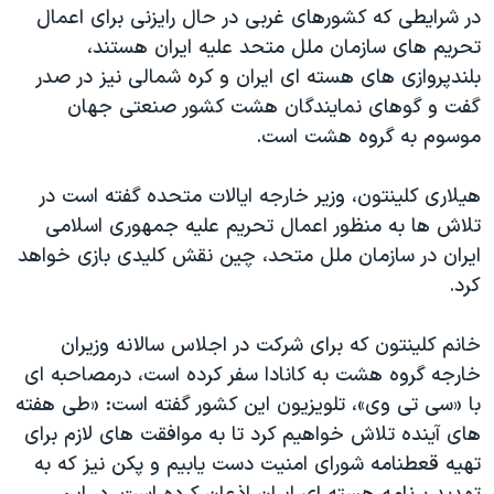
اسرائیل در جنگ
در شرایطی که کشورهای غربی در حال رایزنی برای اعمال
تحریم های سازمان ملل متحد علیه ایران هستند،
نرگس محمدی برنده جایزه نوبل صلح
بلندپروازی های هسته ای ایران و کره شمالی نیز در صدر
همایش محافظه‌کاران آمریکا «سی‌پک»
گفت و گوهای نمایندگان هشت کشور صنعتی جهان
صفحه‌های ویژه
موسوم به گروه هشت است.
سفر پرزیدنت ترامپ به چین
هیلاری کلینتون، وزیر خارجه ایالات متحده گفته است در
تلاش ها به منظور اعمال تحریم علیه جمهوری اسلامی
ایران در سازمان ملل متحد، چین نقش کلیدی بازی خواهد
کرد.
خانم کلینتون که برای شرکت در اجلاس سالانه وزیران
خارجه گروه هشت به کانادا سفر کرده است، درمصاحبه ای
با «سی تی وی»، تلویزیون این کشور گفته است: «طی هفته
های آینده تلاش خواهیم کرد تا به موافقت های لازم برای
تهیه قعطنامه شورای امنیت دست یابیم و پکن نیز که به