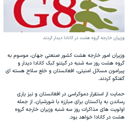
دنبال کنید
مستندها
فرهنگ و زندگی
حقوق شهروندی
انتخابات ریاست جمهوری آمریکا ۲۰۲۴
اقتصادی
حمله جمهوری اسلامی به اسرائیل
رمز مهسا
علم و فناوری
وزیران خارجه گروه هشت در کانادا دیدار کردند
زبانهای مختلف
اسرائیل در جنگ
ورزش زنان در ایران
وزیران امور خارجه هشت کشور صنعتی جهان، موسوم به
گالری عکس
اعتراضات زن، زندگی، آزادی
گروه هشت روز سه شنبه در گیتنو کبک کانادا دیدار و
آرشیو پخش زنده
مجموعه مستندهای دادخواهی
پیرامون مسائل امنیتی، افغانستان و خلع سلاح هسته ای
گفتگو کردند.
تریبونال مردمی آبان ۹۸
دادگاه حمید نوری
حمایت از استقرار دموکراسی در افغانستان و نیز یاری
چهل سال گروگان‌گیری
رساندن به پاکستان برای مبارزه با شورشیان، از جمله
اولویت های مذاکرات روز سه شنبه وزیران خارجه گروه
قانون شفافیت دارائی کادر رهبری ایران
هشت در کانادا خواهد بود.
اعتراضات مردمی آبان ۹۸