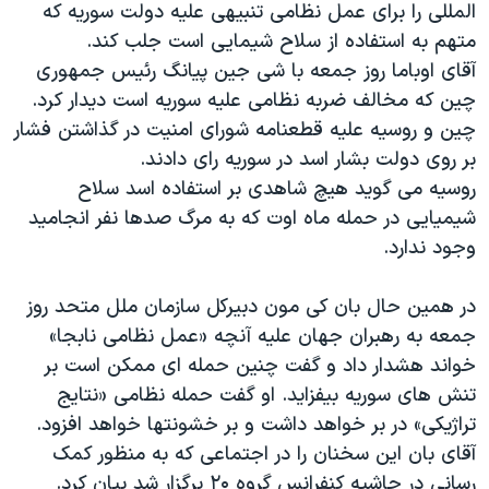
اسرائیل در جنگ
المللی را برای عمل نظامی تنبیهی علیه دولت سوریه که
متهم به استفاده از سلاح شیمایی است جلب کند.
نرگس محمدی برنده جایزه نوبل صلح
آقای اوباما روز جمعه با شی جین پیانگ رئیس جمهوری
همایش محافظه‌کاران آمریکا «سی‌پک»
چین که مخالف ضربه نظامی علیه سوریه است دیدار کرد.
صفحه‌های ویژه
چین و روسیه علیه قطعنامه شورای امنیت در گذاشتن فشار
بر روی دولت بشار اسد در سوریه رای دادند.
سفر پرزیدنت ترامپ به چین
روسیه می گوید هیچ شاهدی بر استفاده اسد سلاح
شیمیایی در حمله ماه اوت که به مرگ صدها نفر انجامید
وجود ندارد.
در همین حال بان کی مون دبیرکل سازمان ملل متحد روز
جمعه به رهبران جهان علیه آنچه «عمل نظامی نابجا»
خواند هشدار داد و گفت چنین حمله ای ممکن است بر
تنش های سوریه بیفزاید. او گفت حمله نظامی «نتایج
تراژیکی» در بر خواهد داشت و بر خشونتها خواهد افزود.
آقای بان این سخنان را در اجتماعی که به منظور کمک
رسانی در حاشیه کنفرانس گروه ۲۰ برگزار شد بیان کرد.