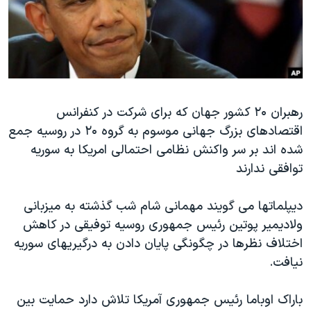
دنبال کنید
مستندها
فرهنگ و زندگی
حقوق شهروندی
انتخابات ریاست جمهوری آمریکا ۲۰۲۴
اقتصادی
حمله جمهوری اسلامی به اسرائیل
رمز مهسا
علم و فناوری
زبانهای مختلف
رهبران ۲۰ کشور جهان که برای شرکت در کنفرانس
اسرائیل در جنگ
ورزش زنان در ایران
اقتصادهای بزرگ جهانی موسوم به گروه ۲۰ در روسیه جمع
گالری عکس
اعتراضات زن، زندگی، آزادی
شده اند بر سر واکنش نظامی احتمالی امریکا به سوریه
آرشیو پخش زنده
مجموعه مستندهای دادخواهی
توافقی ندارند
تریبونال مردمی آبان ۹۸
دیپلماتها می گویند مهمانی شام شب گذشته به میزبانی
دادگاه حمید نوری
ولادیمیر پوتین رئیس جمهوری روسیه توفیقی در کاهش
چهل سال گروگان‌گیری
اختلاف نظرها در چگونگی پایان دادن به درگیریهای سوریه
نیافت.
قانون شفافیت دارائی کادر رهبری ایران
اعتراضات مردمی آبان ۹۸
باراک اوباما رئیس جمهوری آمریکا تلاش دارد حمایت بین