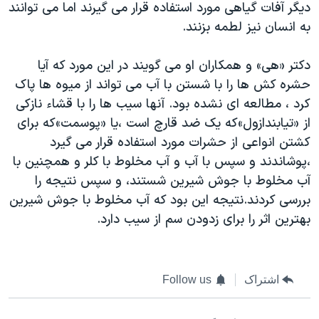
اسرائیل در جنگ
دیگر آفات گیاهی مورد استفاده قرار می گیرند اما می توانند
به انسان نیز لطمه بزنند.
نرگس محمدی برنده جایزه نوبل صلح
همایش محافظه‌کاران آمریکا «سی‌پک»
دکتر «هی» و همکاران او می گویند در این مورد که آیا
صفحه‌های ویژه
حشره کش ها را با شستن با آب می تواند از میوه ها پاک
کرد ، مطالعه ای نشده بود. آنها سیب ها را با قشاء نازکی
سفر پرزیدنت ترامپ به چین
از «تیابندازول»که یک ضد قارچ است ،یا «پوسمت»که برای
کشتن انواعی از حشرات مورد استفاده قرار می گیرد
،پوشاندند و سپس با آب و آب مخلوط با کلر و همچنین با
آب مخلوط با جوش شیرین شستند، و سپس نتیجه را
بررسی کردند.نتیجه این بود که آب مخلوط با جوش شیرین
بهترین اثر را برای زدودن سم از سیب دارد.
اشتراک
Follow us