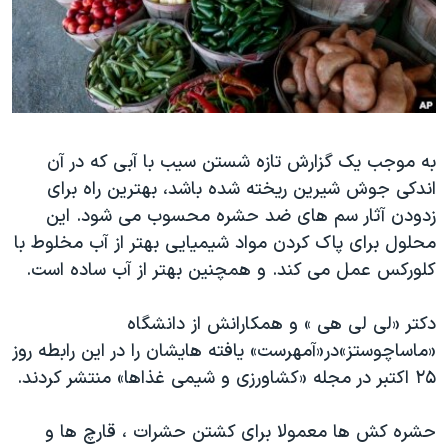
دنبال کنید
مستندها
فرهنگ و زندگی
حقوق شهروندی
انتخابات ریاست جمهوری آمریکا ۲۰۲۴
اقتصادی
حمله جمهوری اسلامی به اسرائیل
رمز مهسا
علم و فناوری
زبانهای مختلف
به موجب یک گزارش تازه شستن سیب با آبی که در آن
اسرائیل در جنگ
ورزش زنان در ایران
اندکی جوش شیرین ریخته شده باشد، بهترین راه برای
گالری عکس
اعتراضات زن، زندگی، آزادی
زدودن آثار سم های ضد حشره محسوب می شود. این
آرشیو پخش زنده
مجموعه مستندهای دادخواهی
محلول برای پاک کردن مواد شیمیایی بهتر از آب مخلوط با
کلورکس عمل می کند. و همچنین بهتر از آب ساده است.
تریبونال مردمی آبان ۹۸
دادگاه حمید نوری
دکتر «لی لی هی » و همکارانش از دانشگاه
چهل سال گروگان‌گیری
«ماساچوستز»در«آمهرست» یافته هایشان را در این رابطه روز
۲۵ اکتبر در مجله «کشاورزی و شیمی غذاها» منتشر کردند.
قانون شفافیت دارائی کادر رهبری ایران
اعتراضات مردمی آبان ۹۸
حشره کش ها معمولا برای کشتن حشرات ، قارچ ها و