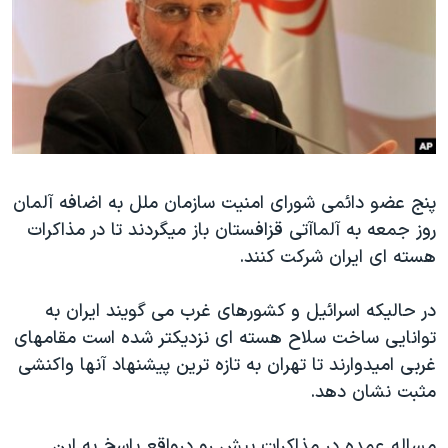
دنبال کنید
مستندها
فرهنگ و زندگی
حقوق شهروندی
انتخابات ریاست جمهوری آمریکا ۲۰۲۴
اقتصادی
حمله جمهوری اسلامی به اسرائیل
رمز مهسا
علم و فناوری
زبانهای مختلف
اسرائیل در جنگ
ورزش زنان در ایران
پنج عضو دائمی شورای امنیت سازمان ملل به اضافه آلمان
گالری عکس
اعتراضات زن، زندگی، آزادی
روز جمعه به آلماآتی قزافستان باز میگردند تا در مذاکرات
آرشیو پخش زنده
مجموعه مستندهای دادخواهی
هسته ای ایران شرکت کنند.
تریبونال مردمی آبان ۹۸
در حالیکه اسرائیل و کشورهای غرب می گویند ایران به
دادگاه حمید نوری
توانایی ساخت سلاح هسته ای نزدیکتر شده است مقامهای
چهل سال گروگان‌گیری
غربی امیدوارند تا تهران به تازه ترین پیشنهاد آنها واکنشی
قانون شفافیت دارائی کادر رهبری ایران
مثبت نشان دهد.
اعتراضات مردمی آبان ۹۸
مساله عمده در مذاکرات پیش رو درواقع پاسخ به این