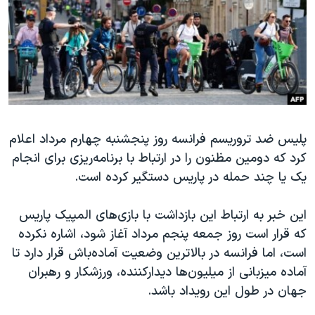
دنبال کنید
مستندها
فرهنگ و زندگی
حقوق شهروندی
انتخابات ریاست جمهوری آمریکا ۲۰۲۴
اقتصادی
حمله جمهوری اسلامی به اسرائیل
رمز مهسا
علم و فناوری
زبانهای مختلف
اسرائیل در جنگ
ورزش زنان در ایران
پلیس ضد تروریسم فرانسه روز پنجشنبه چهارم مرداد اعلام
گالری عکس
اعتراضات زن، زندگی، آزادی
کرد که دومین مظنون را در ارتباط با برنامه‌ریزی برای انجام
آرشیو پخش زنده
مجموعه مستندهای دادخواهی
یک یا چند حمله در پاریس دستگیر کرده است.
تریبونال مردمی آبان ۹۸
این خبر به ارتباط این بازداشت با بازی‌های المپیک پاریس
دادگاه حمید نوری
که قرار است روز جمعه پنجم مرداد آغاز شود، اشاره نکرده
چهل سال گروگان‌گیری
است، اما فرانسه در بالاترین وضعیت آماده‌باش قرار دارد تا
قانون شفافیت دارائی کادر رهبری ایران
آماده میزبانی از میلیون‌ها دیدارکننده، ورزشکار و رهبران
جهان در طول این رویداد باشد.
اعتراضات مردمی آبان ۹۸