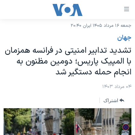
ینکهای
ابل
سترسی
جمعه ۱۶ مرداد ۱۴۰۵ ایران ۲۰:۴۰
خانه
هش
جهان
نسخه سبک وب‌سایت
ه
تشدید تدابیر امنیتی در فرانسه همزمان
حتوای
موضوع ها
با المپیک پاریس؛ دومین مظنون به
صلی
برنامه های تلویزیونی
ایران
هش
انجام حمله دستگیر شد
جدول برنامه ها
ه
آمریکا
فحه
صفحه‌های ویژه
۰۴ مرداد ۱۴۰۳
جهان
صلی
فرکانس‌های صدای آمریکا
ورزشی
جام جهانی ۲۰۲۶
هش
اشتراک
پخش رادیویی
ه
گزیده‌ها
عملیات خشم حماسی
ستجو
۲۵۰سالگی آمریکا
ویژه برنامه‌ها
یادگیری زبان انگلیسی
ویدیوها
بایگانی برنامه‌های تلویزیونی