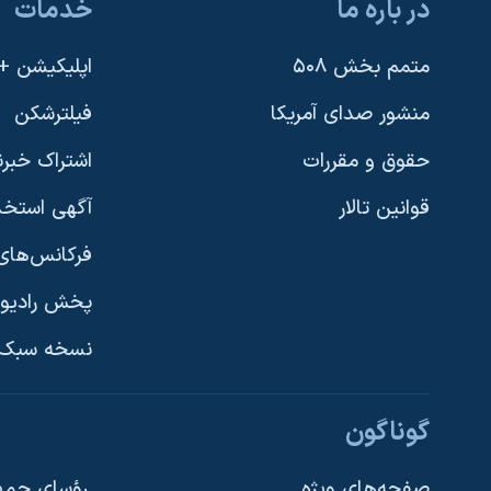
در باره ما
خدمات
متمم بخش ۵۰۸
اپلیکیشن +VOA
منشور صدای آمریکا
فیلترشکن
حقوق و مقررات
اشتراک خبرن
قوانین تالار
آگهی استخد
فرکانس‌های 
پخش رادیو
یادگیری زبان انگلیسی
نسخه سبک 
دنبال کنید
گوناگون
صفحه‌های ویژه
رؤسای جمهو