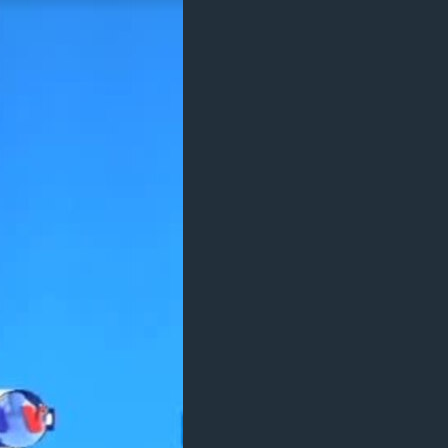
مستندها
فرهنگ و زندگی
حقوق شهروندی
انتخابات ریاست جمهوری آمریکا ۲۰۲۴
اقتصادی
حمله جمهوری اسلامی به اسرائیل
رمز مهسا
علم و فناوری
اسرائیل در جنگ
ورزش زنان در ایران
گالری عکس
اعتراضات زن، زندگی، آزادی
آرشیو پخش زنده
مجموعه مستندهای دادخواهی
تریبونال مردمی آبان ۹۸
دادگاه حمید نوری
چهل سال گروگان‌گیری
قانون شفافیت دارائی کادر رهبری ایران
اعتراضات مردمی آبان ۹۸
اسرائیل در جنگ