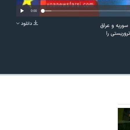
0:00
دانلود
 سوریه و عراق
EMBED
روریستی را