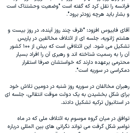
اسرائیل در جنگ
فرانسه را نقل کرد که گفته است "وضعیت وحشتناک است
نرگس محمدی برنده جایزه نوبل صلح
و بشار باید هرچه زودتر برود".
همایش محافظه‌کاران آمریکا «سی‌پک»
آقای فابیوس افزود: "ظرف چند روز آینده، در روز بیست و
صفحه‌های ویژه
هشتم ژانویه، جلسه ای از ائتلاف مخالفین در پاریس
سفر پرزیدنت ترامپ به چین
تشکیل می شود. این ائتلافی است که بیش از ۱۰۰ کشور
آن را به رسمیت شناخته اند و رهبری آن را افراد بسیار
محترمی برعهده دارند که خواستشان صرفا استقرار
دمکراسی در سوریه است".
رهبران مخالفان در سوریه روز شنبه در دومین تلاش خود
برای شکل بخشیدن به یک دولت موقت انتقالی، جلسه ای
در استانبول ترکیه تشکیل دادند.
توافق در میان گروه موسوم به ائتلاف ملی که در ماه
نوامبر شکل گرفت می تواند نگرانی های بین المللی درباره