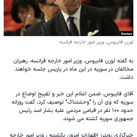
دنبال کنید
مستندها
فرهنگ و زندگی
حقوق شهروندی
انتخابات ریاست جمهوری آمریکا ۲۰۲۴
اقتصادی
حمله جمهوری اسلامی به اسرائیل
رمز مهسا
علم و فناوری
لورن فابیوس، وزیر امور خارجه فرانسه
زبانهای مختلف
اسرائیل در جنگ
ورزش زنان در ایران
به گفته لورن فابیوس، وزیر امور خارجه فرانسه، رهبران
گالری عکس
اعتراضات زن، زندگی، آزادی
مخالفان در سوریه در این ماه در پاریس جلسه خواهند
آرشیو پخش زنده
مجموعه مستندهای دادخواهی
داشت.
تریبونال مردمی آبان ۹۸
آقای فابیوس، ضمن اعلام این خبر و تقبیح اوضاع در
دادگاه حمید نوری
سوریه که وی آن را "وحشتناک" توصیف کرد، گفت روزانه
چهل سال گروگان‌گیری
حدود ۱۰۰ نفر در قیامی مردمی علیه بشار اسد رئیس
قانون شفافیت دارائی کادر رهبری ایران
جمهوری سوریه کشته می شوند.
اعتراضات مردمی آبان ۹۸
خبرگزاری رویترز اظهارات امروز، یکشنبه ، وزیر امور خارجه