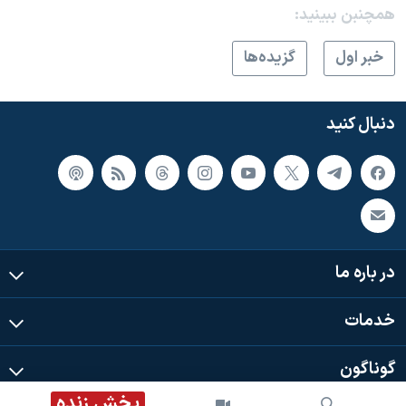
اسرائیل در جنگ
همچنبن ببینید:
نرگس محمدی برنده جایزه نوبل صلح
خبر اول
گزيده‌ها
همایش محافظه‌کاران آمریکا «سی‌پک»
صفحه‌های ویژه
دنبال کنید
سفر پرزیدنت ترامپ به چین
در باره ما
خدمات
گوناگون
پخش زنده