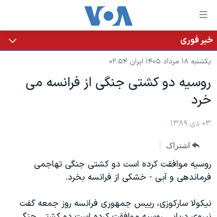
ینکهای
ابل
سترسی
خبر فوری
خانه
هش
یکشنبه ۱۸ مرداد ۱۴۰۵ ایران ۰۲:۵۴
نسخه سبک وب‌سایت
ه
روسیه دو کشتی جنگی از فرانسه می
حتوای
موضوع ها
خرد
صلی
برنامه های تلویزیونی
ایران
هش
جدول برنامه ها
ه
۰۳ دی ۱۳۸۹
آمریکا
فحه
صفحه‌های ویژه
جهان
اشتراک
صلی
فرکانس‌های صدای آمریکا
ورزشی
جام جهانی ۲۰۲۶
هش
روسیه موافقت کرده است دو کشتی جنگی تهاجمی
پخش رادیویی
ه
گزیده‌ها
عملیات خشم حماسی
فرماندهی و آبی - خشکی از فرانسه بخرد.
ستجو
۲۵۰سالگی آمریکا
ویژه برنامه‌ها
یادگیری زبان انگلیسی
نیکولا سارکوزی، رییس جمهوری فرانسه روز جمعه گفت
ویدیوها
بایگانی برنامه‌های تلویزیونی
نیروی دریایی روسیه موافقت کرده است دو کشتی جنگی