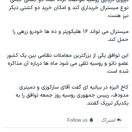
دنبال کنید
مستندها
فرهنگ و زندگی
نوع میسترال خریداری کند و امکان خرید دو کشتی دیگر
نیز هست.
حقوق شهروندی
انتخابات ریاست جمهوری آمریکا ۲۰۲۴
اقتصادی
حمله جمهوری اسلامی به اسرائیل
میسترال می تواند ۱۶ هلیکوپتر و ده ها خودرو زرهی را
رمز مهسا
علم و فناوری
حمل کند.
زبانهای مختلف
اسرائیل در جنگ
ورزش زنان در ایران
این توافق یکی از بزرگترین معاملات نظامی بین یک کشور
گالری عکس
اعتراضات زن، زندگی، آزادی
عضو ناتو و روسیه تلقی می شود ماه ها درباره آن مذاکره
آرشیو پخش زنده
مجموعه مستندهای دادخواهی
شده است.
تریبونال مردمی آبان ۹۸
کاخ الیزه در بیانیه ای گفت آقای سارکوزی و دمیتری
دادگاه حمید نوری
مدودف، رییس جمهوری روسیه روز جمعه توافق را به
چهل سال گروگان‌گیری
یکدیگر تبریک گفتند.
قانون شفافیت دارائی کادر رهبری ایران
اشتراک
Follow us
اعتراضات مردمی آبان ۹۸