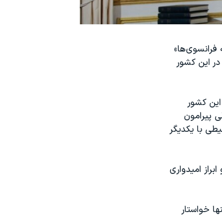
 فرانسوی‌ها»
در این کشور
این کشور
ی پیرامون
طی با یکدیگر
براز امیدواری
ها خواستار