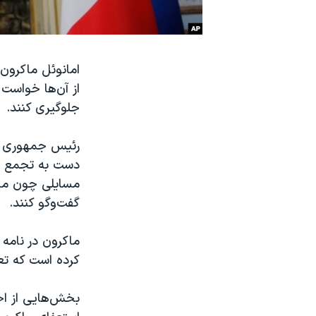
نرگس محمدی برنده جایزه نوبل صلح
همایش محافظه‌کاران آمریکا «سی‌پک»
امانوئل ماکرون،
صفحه‌های ویژه
از آن‌ها خواست 
سفر پرزیدنت ترامپ به چین
جلوگیری کنند.
رئیس جمهوری فر
دست به تجمع و 
مسایلی چون مال
گفت‌وگو کنند.
ماکرون در نامه 
کرده است که تع
بخش‌هایی از احز