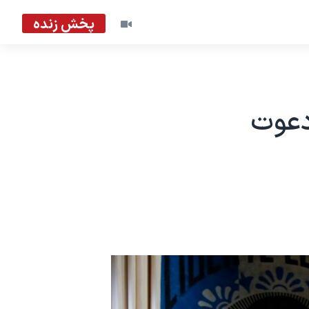
پخش زنده
دعوت