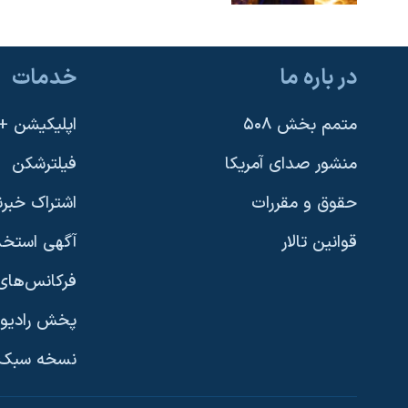
در باره ما
خدمات
متمم بخش ۵۰۸
اپلیکیشن +VOA
منشور صدای آمریکا
فیلترشکن
حقوق و مقررات
اشتراک خبرن
قوانین تالار
آگهی استخد
فرکانس‌های 
پخش رادیو
یادگیری زبان انگلیسی
نسخه سبک 
دنبال کنید