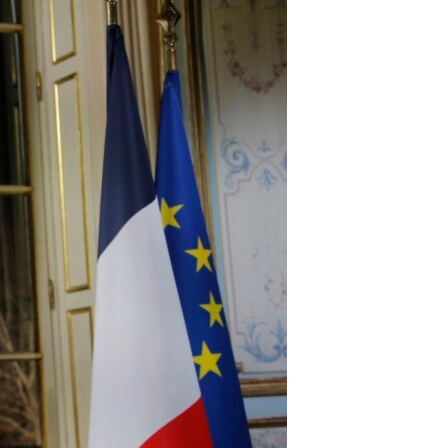
مستندها
فرهنگ و زندگی
حقوق شهروندی
انتخابات ریاست جمهوری آمریکا ۲۰۲۴
اقتصادی
حمله جمهوری اسلامی به اسرائیل
رمز مهسا
علم و فناوری
اسرائیل در جنگ
ورزش زنان در ایران
گالری عکس
اعتراضات زن، زندگی، آزادی
آرشیو پخش زنده
مجموعه مستندهای دادخواهی
تریبونال مردمی آبان ۹۸
دادگاه حمید نوری
چهل سال گروگان‌گیری
قانون شفافیت دارائی کادر رهبری ایران
اعتراضات مردمی آبان ۹۸
اسرائیل در جنگ