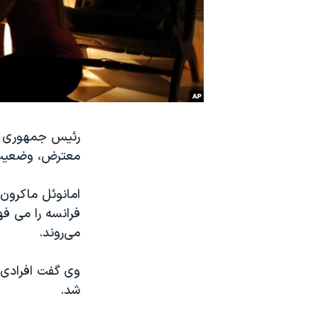
نرگس محمدی برنده جایزه نوبل صلح
همایش محافظه‌کاران آمریکا «سی‌پک»
صفحه‌های ویژه
سفر پرزیدنت ترامپ به چین
رئیس‌ جمهوری فر
معترض، وضعیت 
امانوئل ماکرون
فرانسه را می فه
می‌روند.
وی گفت افرادی ک
شد.