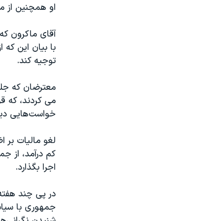
او همچنین از 
آقای ماکرون که
با بیان این که
توجیه کند.
معترضان که جلیق
خواست‌هایی دیگر
لغو مالیات بر ا
کم درآمد، از ج
اجرا بگذارد.
در پی چند هفته 
جمهوری با سیاست
شنیدن نگرانی‌ها