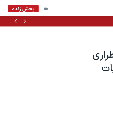
پخش زنده
قبلی
بعدی
راری
ات