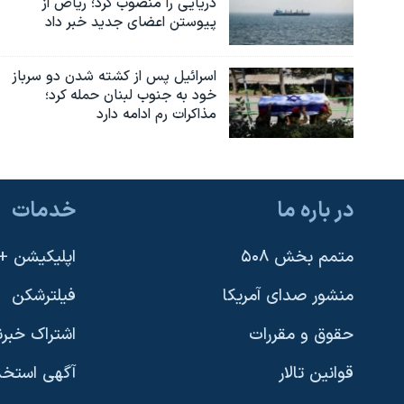
دریایی را منصوب کرد؛ ریاض از
پیوستن اعضای جدید خبر داد
اسرائیل پس از کشته شدن دو سرباز
خود به جنوب لبنان حمله کرد؛
مذاکرات رم ادامه دارد
در باره ما
خدمات
متمم بخش ۵۰۸
اپلیکیشن +VOA
منشور صدای آمریکا
فیلترشکن
حقوق و مقررات
اشتراک خبرن
قوانین تالار
آگهی استخد