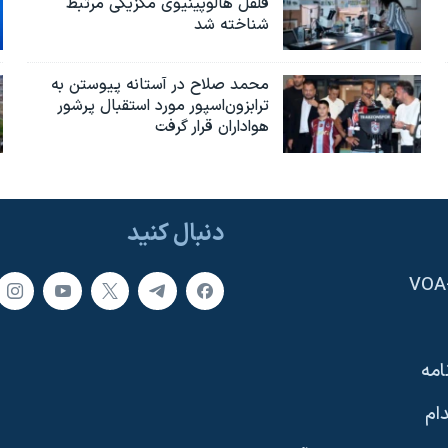
فلفل هالوپینیوی مکزیکی مرتبط
شناخته شد
محمد صلاح در آستانه پیوستن به
ترابزون‌اسپور مورد استقبال پرشور
هواداران قرار گرفت
دنبال کنید
امه
ام