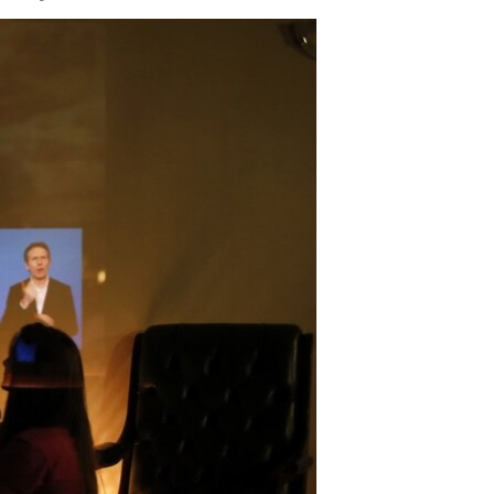
مستندها
فرهنگ و زندگی
حقوق شهروندی
انتخابات ریاست جمهوری آمریکا ۲۰۲۴
اقتصادی
حمله جمهوری اسلامی به اسرائیل
رمز مهسا
علم و فناوری
اسرائیل در جنگ
ورزش زنان در ایران
گالری عکس
اعتراضات زن، زندگی، آزادی
آرشیو پخش زنده
مجموعه مستندهای دادخواهی
تریبونال مردمی آبان ۹۸
دادگاه حمید نوری
چهل سال گروگان‌گیری
قانون شفافیت دارائی کادر رهبری ایران
اعتراضات مردمی آبان ۹۸
اسرائیل در جنگ