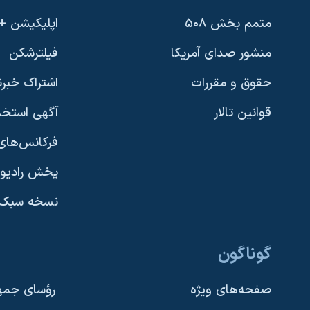
متمم بخش ۵۰۸
اپلیکیشن +VOA
منشور صدای آمریکا
فیلترشکن
حقوق و مقررات
اشتراک خبرن
قوانین تالار
آگهی استخد
فرکانس‌های 
پخش رادیو
یادگیری زبان انگلیسی
نسخه سبک 
دنبال کنید
گوناگون
صفحه‌های ویژه
رؤسای جمهو