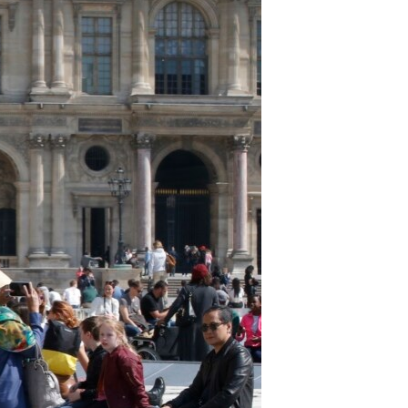
مستندها
فرهنگ و زندگی
حقوق شهروندی
انتخابات ریاست جمهوری آمریکا ۲۰۲۴
اقتصادی
حمله جمهوری اسلامی به اسرائیل
رمز مهسا
علم و فناوری
اسرائیل در جنگ
ورزش زنان در ایران
گالری عکس
اعتراضات زن، زندگی، آزادی
آرشیو پخش زنده
مجموعه مستندهای دادخواهی
تریبونال مردمی آبان ۹۸
دادگاه حمید نوری
چهل سال گروگان‌گیری
قانون شفافیت دارائی کادر رهبری ایران
اعتراضات مردمی آبان ۹۸
اسرائیل در جنگ