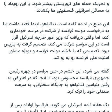
و تحريک حمله های تروريستی بيشتر شود، يا اين رويداد را
به مسائل اسرائيلی فلسطينی ها بکشاند.
اين منبع در ادامه گفته است، نتانياهو، ابتدا قصد داشت بنا
به درخواست دولت فرانسه از شرکت در مراسم خودداری
کند، اما وقتی دريافت که وزير امور خارجه اسرائيل قرار
است در اين مراسم شرکت می کند، تصميم گرفت به پاريس
برود. تصميمی که با خشم دولت فرانسه و بويژه مشاور
امنيت ملی فرانسه رو به رو شد.
گفته می شود، اين خشم در حین مراسم در چهره رئيس
جمهوری فرانسه محسوس بود، تا آنجا که در اعتراض به
رفتن بنيامين نتانياهو به جايگاه سخنرانی، به سرعت
صندلی خود را ترک کرد.
يک هفته نامه اسرائيلی می گويد، فرانسوا اولاند پس از
مراسم در يک جمع محرمانه ضمن ابراز تأسف از سفر