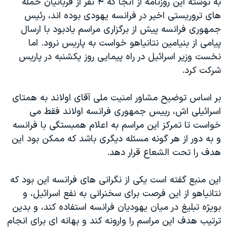
به نوشته این روزنامه از آنجا که ۴ نفر از قربانيان حمله
اسرائیل در جنگ
های تروريستی اخير در فرانسه يهودی بوده اند، رئيس
نرگس محمدی برنده جایزه نوبل صلح
جمهوری فرانسه پيش از برگزاری مراسم يادبود با ارسال
همایش محافظه‌کاران آمریکا «سی‌پک»
پيامی از بنيامين نتانياهو خواست به پاريس نرود. اما
نخست وزیر اسرائیل در راه پیمایی روز یکشنبه در پاریس
صفحه‌های ویژه
شرکت کرد.
سفر پرزیدنت ترامپ به چین
بر اساس توضيح مشاور امنيت ملی آقای اولاند به همتای
اسرائيلی اش، رییس جمهوری فرانسه اولاند فقط می
خواست تا تمرکز اين مراسم به اعلام همبستگی با فرانسه
و به دور از هر گونه مسئله ديگری باشد که ممکن بود این
هدف را تحت الشعاع قرار دهد.
اين منبع گفته است يکی از نگرانی های فرانسه اين بود که
نتانياهو از این فرصت برای سخنرانی به نفع اسرائيل، و
بويژه تبليغ در ميان يهوديان فرانسه استفاده کند، و بدین
ترتیب هدف اين مراسم را وارونه کند و بهانه ای برای انجام