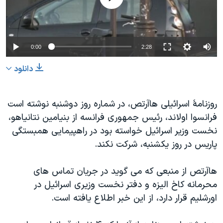
دنبال کنید
مستندها
فرهنگ و زندگی
حقوق شهروندی
انتخابات ریاست جمهوری آمریکا ۲۰۲۴
اقتصادی
حمله جمهوری اسلامی به اسرائیل
0:00
2:28
رمز مهسا
علم و فناوری
دانلود
زبانهای مختلف
اسرائیل در جنگ
ورزش زنان در ایران
گالری عکس
اعتراضات زن، زندگی، آزادی
روزنامۀ اسرائيلی هاآرتص، در شماره روز دوشنبه نوشته است
فرانسوا اولاند، رئیس جمهوری فرانسه از بنیامین نتانياهو،
آرشیو پخش زنده
مجموعه مستندهای دادخواهی
نخست وزیر اسرائیل خواسته بود در راهپيمايی همبستگی
تریبونال مردمی آبان ۹۸
پاریس در روز يکشنبه، شرکت نکند.
دادگاه حمید نوری
هاآرتص از منبعی که می گوید در جریان تماس های
چهل سال گروگان‌گیری
محرمانه کاخ اليزه و دفتر نخست وزيری اسرائيل در
قانون شفافیت دارائی کادر رهبری ایران
اورشليم قرار دارد، از این خبر اطلاع يافته است.
اعتراضات مردمی آبان ۹۸