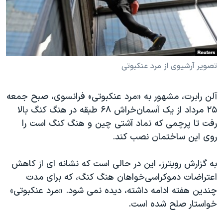
دنبال کنید
مستندها
فرهنگ و زندگی
حقوق شهروندی
انتخابات ریاست جمهوری آمریکا ۲۰۲۴
اقتصادی
حمله جمهوری اسلامی به اسرائیل
رمز مهسا
علم و فناوری
تصویر آرشیوی از مرد عنکبوتی
زبانهای مختلف
اسرائیل در جنگ
ورزش زنان در ایران
آلن رابرت، مشهور به «مرد عنکبوتی» فرانسوی، صبح جمعه
گالری عکس
اعتراضات زن، زندگی، آزادی
۲۵ مرداد از یک آسمان‌خراش ۶۸ طبقه در هنگ کنگ بالا
آرشیو پخش زنده
مجموعه مستندهای دادخواهی
رفت تا پرچمی که نماد آشتی چین و هنگ کنگ است را
روی این ساختمان نصب کند.
تریبونال مردمی آبان ۹۸
دادگاه حمید نوری
به گزارش رویترز، این در حالی است که نشانه ای از کاهش
چهل سال گروگان‌گیری
اعتراضات دموکراسی‌خواهان هنگ کنگ، که برای مدت
چندین هفته ادامه داشته، دیده نمی شود. «مرد عنکبوتی»
قانون شفافیت دارائی کادر رهبری ایران
خواستار صلح شده است.
اعتراضات مردمی آبان ۹۸