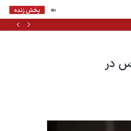
پخش زنده
قبلی
بعدی
وس در