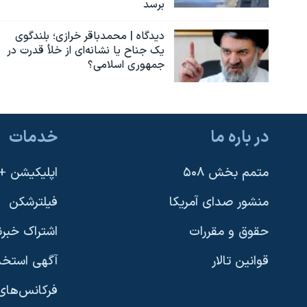
برسد
دیدگاه | محمدباقر خرازی؛ بلندگوی
یک جناح یا نشانه‌ای از خلأ قدرت در
جمهوری اسلامی؟
در باره ما
خدمات
متمم بخش ۵۰۸
اپلیکیشن +VOA
منشور صدای آمریکا
فیلترشکن
حقوق و مقررات
اشتراک خبرن
قوانین تالار
آگهی استخد
فرکانس‌های 