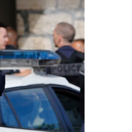
مستندها
فرهنگ و زندگی
حقوق شهروندی
انتخابات ریاست جمهوری آمریکا ۲۰۲۴
اقتصادی
حمله جمهوری اسلامی به اسرائیل
رمز مهسا
علم و فناوری
اسرائیل در جنگ
ورزش زنان در ایران
گالری عکس
اعتراضات زن، زندگی، آزادی
آرشیو پخش زنده
مجموعه مستندهای دادخواهی
تریبونال مردمی آبان ۹۸
دادگاه حمید نوری
چهل سال گروگان‌گیری
قانون شفافیت دارائی کادر رهبری ایران
اعتراضات مردمی آبان ۹۸
اسرائیل در جنگ