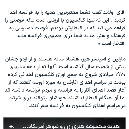
اسرائیل در جنگ
آقای اولاند گفت «شما معتبرترین هدیه را به فرانسه اهدا
نرگس محمدی برنده جایزه نوبل صلح
کردید . این نه تنها کلکسیون با ارزشی است بلکه فرصتی را
همایش محافظه‌کاران آمریکا «سی‌پک»
فراهم می کند که در انتظارش بودیم. فرصت دسترسی به
صفحه‌های ویژه
فرهنگ و هنر. هدید شما برای جمهوری فرانسه مایه
افتخار است.»
سفر پرزیدنت ترامپ به چین
مارلین و اسپنسر هیز، هشتاد ساله هستند و از ازدواجشان
بیش از شصت سال گذشته است. آنها که از دهه سالهای
۱۹۷۰ میلادی شروع به جمع آوری کلکسیون اهدائی کرده
بودند در مراسم اهدای آثارشان به موزه اورسه گفتند که از
آغاز قصد اهدای آثار را به فرانسه و مردم فرانسه داشته اند
اما آن هنگام انتظار نداشتند خودشان بتوانند برای شرکت
در مراسم اهدای کلکسیون به فرانسه سفر کنند.
هدیه مجموعه هنری زن و شوهر آمریکایی به فرانسه