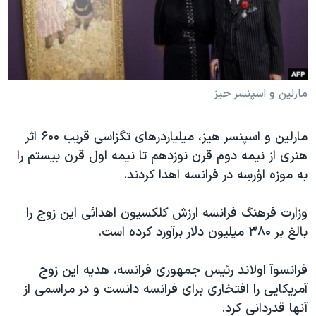
دنبال کنید
مستندها
فرهنگ و زندگی
حقوق شهروندی
انتخابات ریاست جمهوری آمریکا ۲۰۲۴
اقتصادی
حمله جمهوری اسلامی به اسرائیل
رمز مهسا
علم و فناوری
مارلین و اسپنسر حیز
زبانهای مختلف
اسرائیل در جنگ
ورزش زنان در ایران
مارلین و اسپنسر هیز، میلیاردرهای تگزاسی قریب ۶۰۰ اثر
گالری عکس
اعتراضات زن، زندگی، آزادی
هنری از نیمه دوم قرن نوزدهم تا نیمه اول قرن بیستم را
آرشیو پخش زنده
مجموعه مستندهای دادخواهی
به موزه اوُرسِه در فرانسه اهدا کردند.
تریبونال مردمی آبان ۹۸
وزارت فرهنگ فرانسه ارزش کلکسیون اهدائی این زوج را
دادگاه حمید نوری
بالغ بر ۳۸۰ میلیون دلار برآورد کرده است.
چهل سال گروگان‌گیری
فرانسوآ اولاند رئیس جمهوری فرانسه، هدیه این زوج
قانون شفافیت دارائی کادر رهبری ایران
آمریکایی را افتخاری برای فرانسه دانست و در مراسمی از
اعتراضات مردمی آبان ۹۸
آنها قدردانی کرد.