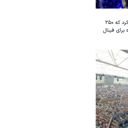
فورت نایت، که تبدیل به پدیده ای جهانی شده است، ماه مارس امسال اعلام کرد که ۲۵۰
مز» ۳۰ میلیون دلار جایزه برای فینال