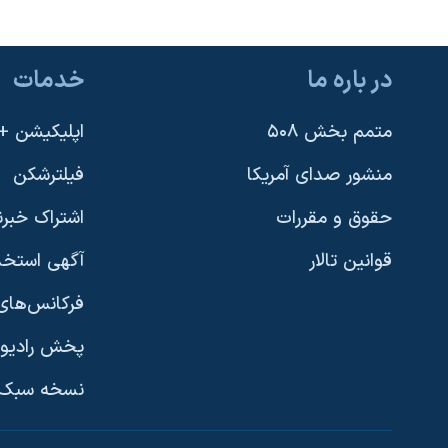
در باره ما
خدمات
متمم بخش ۵۰۸
اپلیکیشن +VOA
منشور صدای آمریکا
فیلترشکن
حقوق و مقررات
اشتراک خبرن
قوانین تالار
آگهی استخد
فرکانس‌های 
پخش رادیو
یادگیری زبان انگلیسی
نسخه سبک 
دنبال کنید