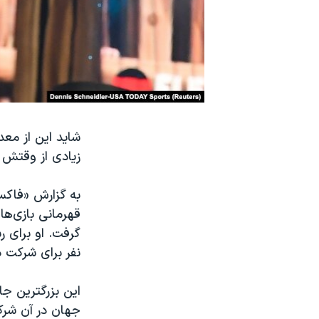
نرگس محمدی برنده جایزه نوبل صلح
همایش محافظه‌کاران آمریکا «سی‌پک»
صفحه‌های ویژه
سفر پرزیدنت ترامپ به چین
شاید این از مع
زیادی از وقتش ر
نفر برای شرکت د
این بزرگترین جا
جهان در آن شرک