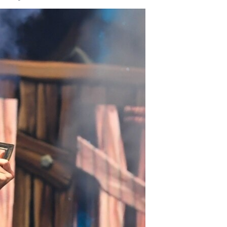
مستندها
فرهنگ و زندگی
حقوق شهروندی
انتخابات ریاست جمهوری آمریکا ۲۰۲۴
اقتصادی
حمله جمهوری اسلامی به اسرائیل
رمز مهسا
علم و فناوری
اسرائیل در جنگ
ورزش زنان در ایران
گالری عکس
اعتراضات زن، زندگی، آزادی
آرشیو پخش زنده
مجموعه مستندهای دادخواهی
تریبونال مردمی آبان ۹۸
دادگاه حمید نوری
چهل سال گروگان‌گیری
قانون شفافیت دارائی کادر رهبری ایران
اعتراضات مردمی آبان ۹۸
اسرائیل در جنگ