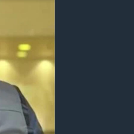
مستندها
فرهنگ و زندگی
حقوق شهروندی
انتخابات ریاست جمهوری آمریکا ۲۰۲۴
اقتصادی
حمله جمهوری اسلامی به اسرائیل
رمز مهسا
علم و فناوری
اسرائیل در جنگ
ورزش زنان در ایران
گالری عکس
اعتراضات زن، زندگی، آزادی
آرشیو پخش زنده
مجموعه مستندهای دادخواهی
تریبونال مردمی آبان ۹۸
دادگاه حمید نوری
چهل سال گروگان‌گیری
قانون شفافیت دارائی کادر رهبری ایران
اعتراضات مردمی آبان ۹۸
اسرائیل در جنگ