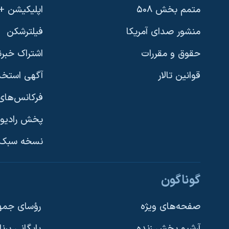
متمم بخش ۵۰۸
اپلیکیشن +VOA
منشور صدای آمریکا
فیلترشکن
حقوق و مقررات
اشتراک خبرن
قوانین تالار
آگهی استخد
فرکانس‌های 
پخش رادیو
یادگیری زبان انگلیسی
نسخه سبک 
دنبال کنید
گوناگون
صفحه‌های ویژه
رؤسای جمهو
آرشیو پخش زنده
بایگانی برن