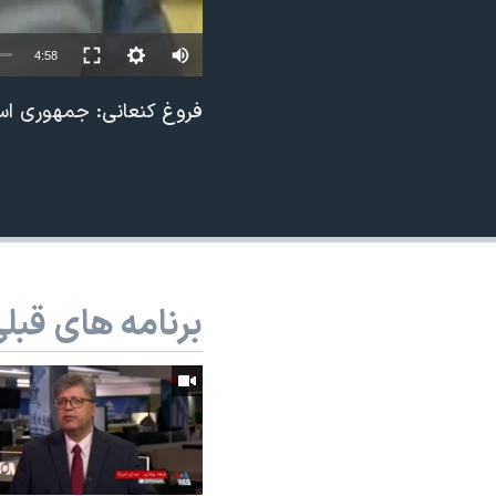
نرگس محمدی برنده جایزه نوبل صلح
4:58
همایش محافظه‌کاران آمریکا «سی‌پک»
صفحه‌های ویژه
فروغ کنعانی: جمهوری اس
سفر پرزیدنت ترامپ به چین
برنامه های قبل