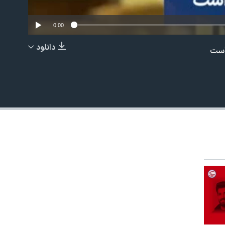
0:00
دانلود
است
EMBED