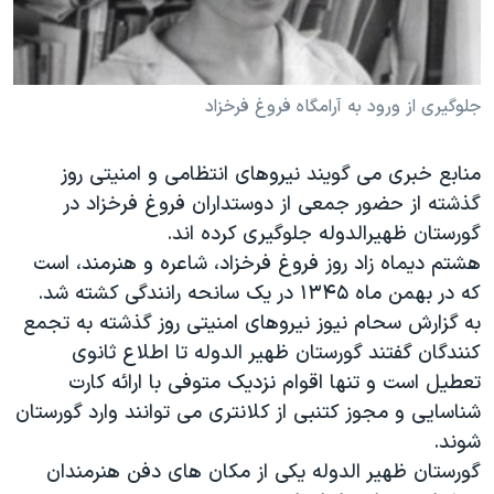
دنبال کنید
مستندها
فرهنگ و زندگی
حقوق شهروندی
انتخابات ریاست جمهوری آمریکا ۲۰۲۴
اقتصادی
حمله جمهوری اسلامی به اسرائیل
جلوگیری از ورود به آرامگاه فروغ فرخزاد
رمز مهسا
علم و فناوری
زبانهای مختلف
منابع خبری می گویند نیروهای انتظامی و امنیتی روز
اسرائیل در جنگ
ورزش زنان در ایران
گذشته از حضور جمعی از دوستداران فروغ فرخزاد در
گالری عکس
اعتراضات زن، زندگی، آزادی
گورستان ظهیرالدوله جلوگیری کرده اند.
هشتم دیماه زاد روز فروغ فرخزاد، شاعره و هنرمند، است
آرشیو پخش زنده
مجموعه مستندهای دادخواهی
که در بهمن ماه ۱۳۴۵ در یک سانحه رانندگی کشته شد.
تریبونال مردمی آبان ۹۸
به گزارش سحام نیوز نیروهای امنیتی روز گذشته به تجمع
دادگاه حمید نوری
کنندگان گفتند گورستان ظهیر الدوله تا اطلاع ثانوی
تعطیل است و تنها اقوام نزدیک متوفی با ارائه کارت
چهل سال گروگان‌گیری
شناسایی و مجوز کتنبی از کلانتری می توانند وارد گورستان
قانون شفافیت دارائی کادر رهبری ایران
شوند.
اعتراضات مردمی آبان ۹۸
گورستان ظهیر الدوله یکی از مکان های دفن هنرمندان