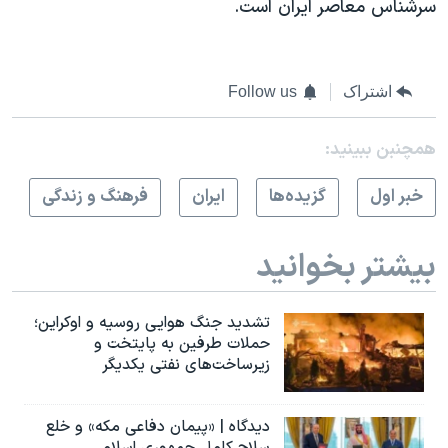
سرشناس معاصر ایران است.
اسرائیل در جنگ
نرگس محمدی برنده جایزه نوبل صلح
همایش محافظه‌کاران آمریکا «سی‌پک»
اشتراک
Follow us
صفحه‌های ویژه
همچنبن ببینید:
سفر پرزیدنت ترامپ به چین
خبر اول
گزيده‌ها
ايران
فرهنگ و زندگی
بیشتر بخوانید
تشدید جنگ هوایی روسیه و اوکراین؛
حملات طرفین به پایتخت‌ و
زیرساخت‌های نفتی یکدیگر
دیدگاه | «پیمان دفاعی مکه» و خلع