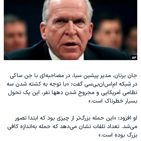
دنبال کنید
مستندها
فرهنگ و زندگی
حقوق شهروندی
انتخابات ریاست جمهوری آمریکا ۲۰۲۴
اقتصادی
حمله جمهوری اسلامی به اسرائیل
رمز مهسا
علم و فناوری
زبانهای مختلف
اسرائیل در جنگ
ورزش زنان در ایران
گالری عکس
اعتراضات زن، زندگی، آزادی
آرشیو پخش زنده
مجموعه مستندهای دادخواهی
جان برنان، مدیر پیشین سیا، در مصاحبه‌ای با جن ساکی
در شبکه ام‌اس‌ان‌بی‌سی گفت: «با توجه به کشته شدن سه
تریبونال مردمی آبان ۹۸
نظامی آمریکایی و مجروح شدن دهها نفر، این یک تحول
دادگاه حمید نوری
بسیار خطرناک است.»
چهل سال گروگان‌گیری
او افزود: «این حمله بزرگ‌تر از چیزی بود که ابتدا تصور
قانون شفافیت دارائی کادر رهبری ایران
می‌شد. تعداد تلفات نشان می‌دهد که حمله به‌اندازه کافی
اعتراضات مردمی آبان ۹۸
بزرگ بوده است.»