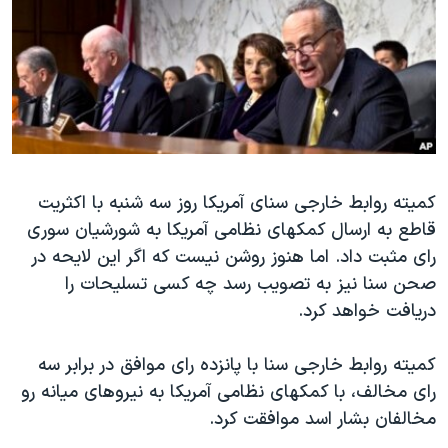
دنبال کنید
مستندها
فرهنگ و زندگی
حقوق شهروندی
انتخابات ریاست جمهوری آمریکا ۲۰۲۴
اقتصادی
حمله جمهوری اسلامی به اسرائیل
رمز مهسا
علم و فناوری
زبانهای مختلف
اسرائیل در جنگ
ورزش زنان در ایران
کمیته روابط خارجی سنای آمریکا روز سه شنبه با اکثریت
گالری عکس
اعتراضات زن، زندگی، آزادی
قاطع به ارسال کمکهای نظامی آمریکا به شورشیان سوری
آرشیو پخش زنده
مجموعه مستندهای دادخواهی
رای مثبت داد. اما هنوز روشن نیست که اگر این لایحه در
تریبونال مردمی آبان ۹۸
صحن سنا نیز به تصویب رسد چه کسی تسلیحات را
دریافت خواهد کرد.
دادگاه حمید نوری
چهل سال گروگان‌گیری
کمیته روابط خارجی سنا با پانزده رای موافق در برابر سه
قانون شفافیت دارائی کادر رهبری ایران
رای مخالف، با کمکهای نظامی آمریکا به نیروهای میانه رو
مخالفان بشار اسد موافقت کرد.
اعتراضات مردمی آبان ۹۸