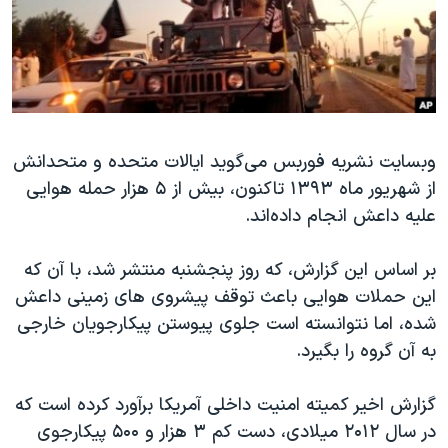
دنبال کنید
مستندها
فرهنگ و زندگی
حقوق شهروندی
انتخابات ریاست جمهوری آمریکا ۲۰۲۴
اقتصادی
حمله جمهوری اسلامی به اسرائیل
رمز مهسا
علم و فناوری
زبانهای مختلف
وبسايت نشریه فوربس می‌گويد ايالات متحده و متحدانش
اسرائیل در جنگ
ورزش زنان در ایران
از شهريور ماه ۱۳۹۳ تاکنون، بيش از ۵ هزار حمله هوايی
گالری عکس
اعتراضات زن، زندگی، آزادی
عليه داعش انجام داده‌اند.
آرشیو پخش زنده
مجموعه مستندهای دادخواهی
بر اساس این گزارش، که روز پنجشنبه منتشر شد، با آن که
تریبونال مردمی آبان ۹۸
اين حملات هوايی باعث توقف پیشروی های زمينی داعش
دادگاه حمید نوری
شده، اما نتوانسته است جلوی پيوستن پیکارجویان خارجی
چهل سال گروگان‌گیری
به آن گروه را بگيرد.
قانون شفافیت دارائی کادر رهبری ایران
گزارش اخير کميته امنيت داخلی آمريکا برآورد کرده است که
اعتراضات مردمی آبان ۹۸
در سال ۲۰۱۲ میلادی، دست کم ۳ هزار و ۵۰۰ پیکارجوی