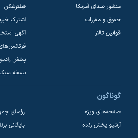
منشور صدای آمریکا
فیلترشکن
حقوق و مقررات
اشتراک خبرن
قوانین تالار
آگهی استخد
فرکانس‌های 
پخش رادیو
یادگیری زبان انگلیسی
نسخه سبک 
دنبال کنید
گوناگون
صفحه‌های ویژه
رؤسای جمهو
آرشیو پخش زنده
بایگانی برن
زبانهای مختلف