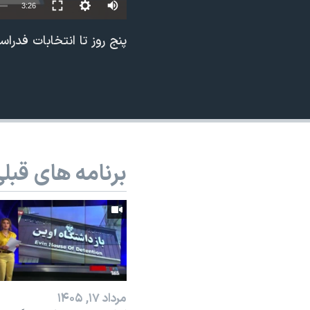
Auto
3:26
نرگس محمدی برنده جایزه نوبل صلح
240p
پنج روز تا انتخابات فدراس
همایش محافظه‌کاران آمریکا «سی‌پک»
360p
صفحه‌های ویژه
480p
سفر پرزیدنت ترامپ به چین
720p
1080p
برنامه های قبل
مرداد ۱۷, ۱۴۰۵