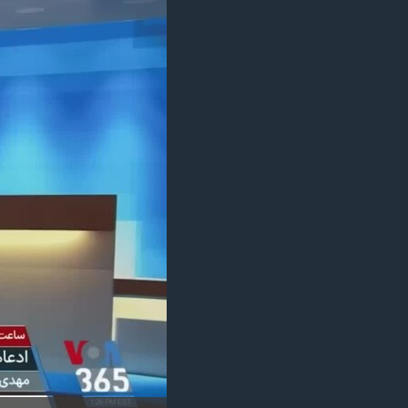
مستندها
فرهنگ و زندگی
حقوق شهروندی
انتخابات ریاست جمهوری آمریکا ۲۰۲۴
اقتصادی
حمله جمهوری اسلامی به اسرائیل
رمز مهسا
علم و فناوری
اسرائیل در جنگ
ورزش زنان در ایران
گالری عکس
اعتراضات زن، زندگی، آزادی
آرشیو پخش زنده
مجموعه مستندهای دادخواهی
تریبونال مردمی آبان ۹۸
دادگاه حمید نوری
چهل سال گروگان‌گیری
قانون شفافیت دارائی کادر رهبری ایران
اعتراضات مردمی آبان ۹۸
اسرائیل در جنگ