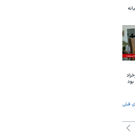
انه
زاد
بود
ی قبلی