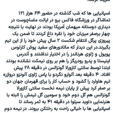
اسرائیل در جنگ
نرگس محمدی برنده جایزه نوبل صلح
اسپانیایی ها که شب گذشته در حضور ۶۴ هزار ۱۲۱
همایش محافظه‌کاران آمریکا «سی‌پک»
تماشاگر در ورزشگاه فاکس برو در ایالت ماساچوست در
دیداری دوستانه میهمان آمریکا بودند در نهایت با نتیجه
صفحه‌های ویژه
چهار برصفر میزبان خود را نقره داغ کردند تا ضمن یک
سفر پرزیدنت ترامپ به چین
پیروزی پرگل انتقام شکست ۲ سال پیش خود را از این تیم
بگیرند.در این دیدار که ماتادورهای سفید پوش کارلوس
پویول و ژاوی هرناندز را در اختیار نداشتند و آندرس
اینیستا و پدرو رودریگز را هم بر روی نیمکت نشانده بودند
ابتدا توسط سانتی کازورلا گونزالس در دقیقه ۲۸ پیش
افتاد. ۴ دقیقه بعد آلوارو نگردو با پاس ژاوی آلونزو دروازره
تیم هاوارد را گشود و حساب کار را برای قهرمان جهان دو
بر صفر کرد پیش از پایان نیمه نخست سانتی کازورلا
گونزالس هم گل دوم خود و سومین گل تیمش را البته با
هنرنمایی داوید سیلوا در دقیقه ۴۱ به ثمر رساند تا
اسپانیایی ها با خیالی راحت به رختکن بروند. در نیمه دوم