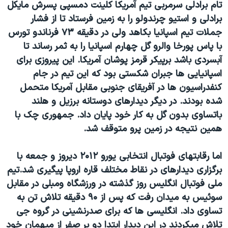
تام برادلی سرمربی تیم آمریکا کلینت دمسپی پسرش مایکل
برادلی و استیو چرندولو را به زمین فرستاد تا از فشار
جملات تیم اسپانیا بکاهد ولی در دقیقه ۷۳ فرناندو تورس
با پاس پورخا والرو گل چهارم اسپانیا را به ثمر رساند تا
آبسردی باشد برپیکر قرمز پوشان آمریکا. این پیروزی برای
اسپانیایی ها جبران شکستی بود که این تیم در جام
کنفدراسیون ها در آفریقای جنوبی مقابل آمریکا متحمل
شده بودند. در دیگر دیدارهای دوستانه برزیل و هلند
باتساوی بدون گل به کار خود پایان داد. جمهوری چک با
همین نتیجه در زمین پرو متوقف شد.
اما رقابتهای فوتبال انتخابی یورو ۲۰۱۲ دیروز و جمعه با
برگزاری دیدارهای در نقاط مختلف قاره اروپا پیگیری شد.
تیم
ملی فوتبال انگلیس روز گذشته در ورزشگاه ومبلی در مقابل
سوئیس به میدان رفت که پس از ۹۰ دقیقه تلاش تن به
تساوی داد. انگلیسی ها که برای صدرنشینی در گروه جی
تلاش میکردند در این دیدار ابتدا دو بر صفر از میهمان خود