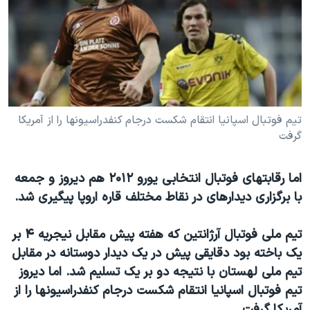
دنبال کنید
مستندها
فرهنگ و زندگی
حقوق شهروندی
انتخابات ریاست جمهوری آمریکا ۲۰۲۴
اقتصادی
حمله جمهوری اسلامی به اسرائیل
رمز مهسا
علم و فناوری
زبانهای مختلف
اسرائیل در جنگ
ورزش زنان در ایران
تیم فوتبال اسپانیا انتقام شکست درجام کنفدراسیونها را از آمریکا
گرفت
گالری عکس
اعتراضات زن، زندگی، آزادی
آرشیو پخش زنده
مجموعه مستندهای دادخواهی
اما رقابتهای فوتبال انتخابی یورو ۲۰۱۲ هم دیروز و جمعه
تریبونال مردمی آبان ۹۸
با برگزاری دیدارهای در نقاط مختلف قاره اروپا پیگیری شد.
دادگاه حمید نوری
تیم ملی فوتبال آرژانتین که هفته پیش مقابل نیجریه ۴ بر
چهل سال گروگان‌گیری
یک باخته بود دقایقی پیش در یک دیدار دوستانه در مقابل
قانون شفافیت دارائی کادر رهبری ایران
تیم ملی لهستان با نتیجه دو بر یک تسلیم شد. اما دیروز
اعتراضات مردمی آبان ۹۸
تیم فوتبال اسپانیا انتقام شکست درجام کنفدراسیونها را از
آمریکا گرفت.