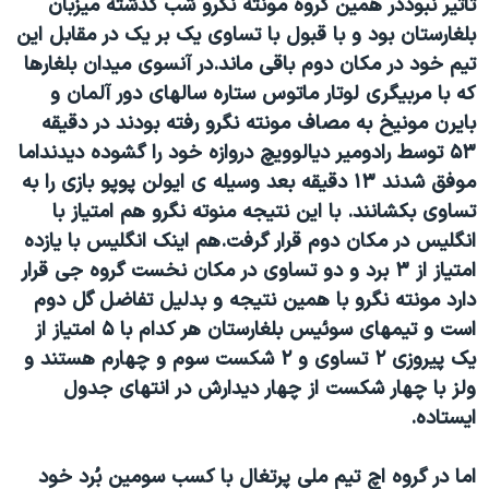
تاثیر نبود
در همین گروه مونته نگرو شب گذشته میزبان
بلغارستان بود و با قبول با تساوی یک بر یک در مقابل این
تیم خود در مکان دوم باقی ماند.
در آنسوی میدان بلغارها
که با مربیگری لوتار ماتوس ستاره سالهای دور آلمان و
بایرن مونیخ به مصاف مونته نگرو رفته بودند در دقیقه
۵۳ توسط رادومیر دیالوویچ دروازه خود را گشوده دیدند
اما
موفق شدند ۱۳ دقیقه بعد وسیله ی ایولن پوپو بازی را به
تساوی بکشانند. با این نتیجه منوته نگرو هم امتیاز با
انگلیس در مکان دوم قرار گرفت.هم اینک انگلیس با یازده
امتیاز از ۳ برد و دو تساوی در مکان نخست گروه جی قرار
دارد مونته نگرو با همین نتیجه و بدلیل تفاضل گل دوم
است و تیمهای سوئیس بلغارستان هر کدام با ۵ امتیاز از
یک پیروزی ۲ تساوی و ۲ شکست سوم و چهارم هستند و
ولز با چهار شکست از چهار دیدارش در انتهای جدول
ایستاده.
اما در گروه اچ تیم ملی پرتغال با کسب سومین بُرد خود