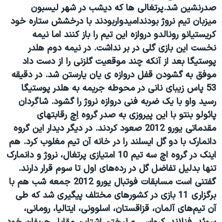
صدرنشین شد.
پرتغالی ها که دیشب در شهر لیسبون
میزبان تیم نروژ بودندامیدواربودند با درخشش ستاره خود
کریستیانو رونالدو دروازه این تیم را باز کنند اما نیمه
نخست این بازی گلی در بر نداشت. در نیمه دوم هلدر
پوستیگا بعد از آنکه چند موقعیت گلزنی را از دست داد
موفق به گشودن قفل دروازه ی یان یارستن شد.
در دقیقه
53 پاس زیبای نانی در محوطه جریمه به هلدر پوستیگا
رسید واو با یک ضربه فنی دروازه نروژ را گشود. شاگردان
پائولو بنتو با این پیروزی به صدر گروه اِچ رقابتهای
مقدماتی یورو 2012 صعود کردند. در دیگر دیدار این گروه
دانمارک با دو گل ایسلند را در خانه آن تیم مغلوب کرد. هم
اینک در گروه اچ سه تیم 10 امتیازی پرتغال، نروژ و دانمارک
تنها بدلیل تفاضل گل در رده‌های اول تا سوم قرار دارند.
گفتنی است مسابقات فوتبال یورو 2012 جمعه شب هم با
برگزاری 11 بازی در کشورهای مختلف پیگیری شد که طی
آن تیم‌های آلمان، قزاقستان، اسلوونی، ایتالیا، رومانی،