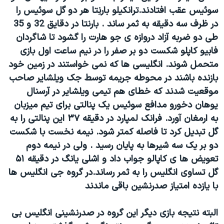
سوئیس عقب افتادند.ترانکیلو بارنِتا هر دو گل سوئیس را
در ظرف سه دقیقه به ثمر ساند .
بارنتا در دقایق 32 و 35
طی دو ضربه آزاد دروازه ی جو هارت را گشود تا شاگردان
فابیو کاپلو شکست دو بر صفر را در نیم ساعت اول بازی
متحمل شوند. انگلیسی ها که نمی خواستند در زمین خود
بازنده باشند در محوطه جریمه توسط جک ویلشایر صاحب
موقعیت شدند که خطای هم تیمی ویلشایر در آرسنال
یوهان دخورو مدافع سوئیس یک پنالتی برای تیم میزبان
به ارمغان آورد. فرانک لمپارد در دقیقه ۳۷ این پنالتی را به
گل تبدیل کرد تا فاصله کمتر شود. نیمه نخست با شکست
دو بر یک سه شیرها به پایان رسید . ولی در نیمه دوم
تعویض ها ی کاپالو جواب داد و اشلی یانگ در دقیقه ۵۱
گل تساوی انگلیس را به ثمر رساند.در گروه جی انگلیس ها
با یازده امتیاز صدرنشین باقی ماندند
البته نتیجه بازی دیگر این گروه در صدرنشینی انگلیس بی