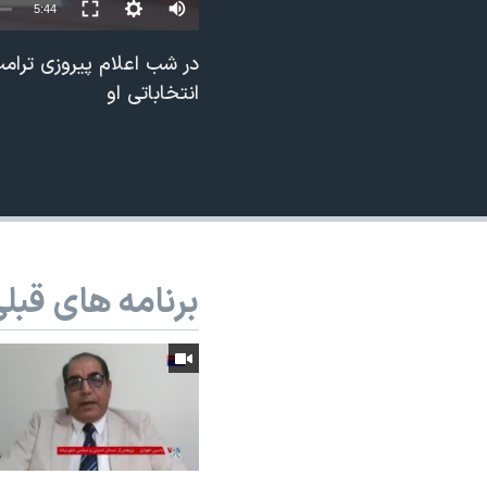
5:44
نرگس محمدی برنده جایزه نوبل صلح
در شب اعلام پیروزی ترام
همایش محافظه‌کاران آمریکا «سی‌پک»
انتخاباتی او
صفحه‌های ویژه
سفر پرزیدنت ترامپ به چین
برنامه های قبل