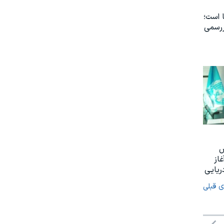
 است؛
ررسمی
س
غاز
ریایی
ی قبلی