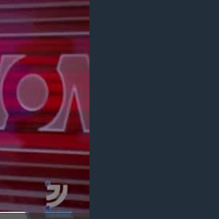
مستندها
فرهنگ و زندگی
حقوق شهروندی
انتخابات ریاست جمهوری آمریکا ۲۰۲۴
اقتصادی
حمله جمهوری اسلامی به اسرائیل
رمز مهسا
علم و فناوری
اسرائیل در جنگ
ورزش زنان در ایران
گالری عکس
اعتراضات زن، زندگی، آزادی
آرشیو پخش زنده
مجموعه مستندهای دادخواهی
تریبونال مردمی آبان ۹۸
دادگاه حمید نوری
چهل سال گروگان‌گیری
قانون شفافیت دارائی کادر رهبری ایران
اعتراضات مردمی آبان ۹۸
اسرائیل در جنگ