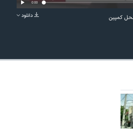
0:00
دانلود
 محل کمپین
EMBED