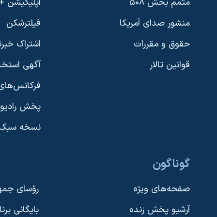
متمم بخش ۵۰۸
اپلیکیشن +VOA
منشور صدای آمریکا
فیلترشکن
حقوق و مقررات
اشتراک خبرن
قوانین تالار
آگهی استخد
فرکانس‌های 
پخش رادیو
یادگیری زبان انگلیسی
نسخه سبک 
دنبال کنید
گوناگون
صفحه‌های ویژه
رؤسای جمهو
آرشیو پخش زنده
بایگانی برن
زبانهای مختلف