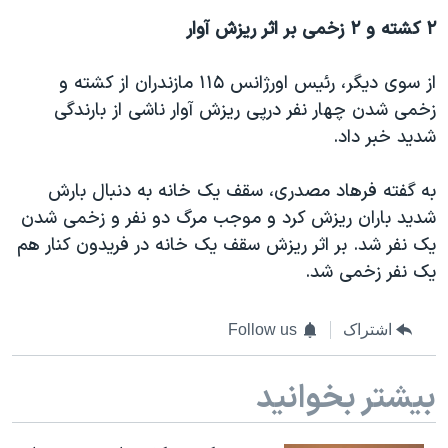
اسرائیل در جنگ
۲ کشته و ۲ زخمی بر اثر ریزش آوار
نرگس محمدی برنده جایزه نوبل صلح
همایش محافظه‌کاران آمریکا «سی‌پک»
از سوی دیگر، رئیس اورژانس ۱۱۵ مازندران از کشته و
زخمی شدن چهار نفر درپی ریزش آوار ناشی از بارندگی
صفحه‌های ویژه
شدید خبر داد.
سفر پرزیدنت ترامپ به چین
به گفته فرهاد مصدری، سقف یک خانه به دنبال بارش
شدید باران ریزش کرد و موجب مرگ دو نفر و زخمی شدن
یک نفر شد. بر اثر ریزش سقف یک خانه در فریدون کنار هم
یک نفر زخمی شد.
اشتراک
Follow us
بیشتر بخوانید