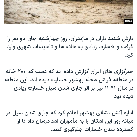
دنبال کنید
مستندها
فرهنگ و زندگی
حقوق شهروندی
انتخابات ریاست جمهوری آمریکا ۲۰۲۴
اقتصادی
حمله جمهوری اسلامی به اسرائیل
بارش شدید باران در مازندران، روز چهارشنبه جان دو نفر را
رمز مهسا
علم و فناوری
گرفت و خسارت زیادی به خانه ها و تاسیسات شهری وارد
زبانهای مختلف
اسرائیل در جنگ
ورزش زنان در ایران
کرد.
گالری عکس
اعتراضات زن، زندگی، آزادی
خبرگزاری های ایران گزارش داده اند که دست کم ۲۰۰ خانه
آرشیو پخش زنده
مجموعه مستندهای دادخواهی
در منطقه فراش محله بهشهر خسارت دیده اند. این منطقه
تریبونال مردمی آبان ۹۸
در سال ۱۳۹۱ نیز بر اثر جاری شدن سیل خسارت زیادی
دادگاه حمید نوری
دیده بود.
چهل سال گروگان‌گیری
اداره آتش نشانی بهشهر اعلام کرد که جاری شدن سیل در
قانون شفافیت دارائی کادر رهبری ایران
میانه روز این امکان را به مأموران امدادرسان داد تا از
اعتراضات مردمی آبان ۹۸
گسترده شدن خسارات جلوگیری کنند.