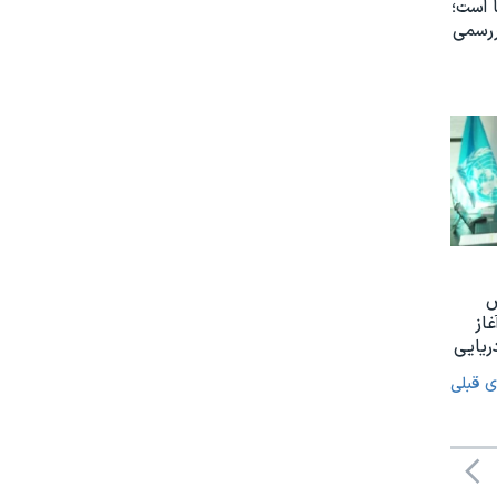
 است؛
ررسمی
س
غاز
ریایی
ی قبلی