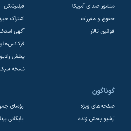
منشور صدای آمریکا
فیلترشکن
حقوق و مقررات
اشتراک خبرن
قوانین تالار
آگهی استخد
فرکانس‌های 
پخش رادیو
یادگیری زبان انگلیسی
نسخه سبک 
دنبال کنید
گوناگون
صفحه‌های ویژه
رؤسای جمهو
آرشیو پخش زنده
بایگانی برن
زبانهای مختلف