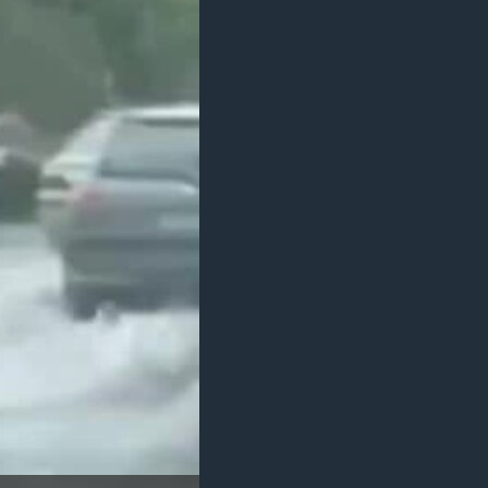
مستندها
فرهنگ و زندگی
حقوق شهروندی
انتخابات ریاست جمهوری آمریکا ۲۰۲۴
اقتصادی
حمله جمهوری اسلامی به اسرائیل
رمز مهسا
علم و فناوری
اسرائیل در جنگ
ورزش زنان در ایران
گالری عکس
اعتراضات زن، زندگی، آزادی
آرشیو پخش زنده
مجموعه مستندهای دادخواهی
تریبونال مردمی آبان ۹۸
دادگاه حمید نوری
چهل سال گروگان‌گیری
قانون شفافیت دارائی کادر رهبری ایران
اعتراضات مردمی آبان ۹۸
اسرائیل در جنگ