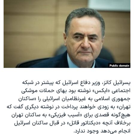
دنبال کنید
مستندها
فرهنگ و زندگی
حقوق شهروندی
انتخابات ریاست جمهوری آمریکا ۲۰۲۴
اقتصادی
حمله جمهوری اسلامی به اسرائیل
رمز مهسا
علم و فناوری
زبانهای مختلف
اسرائیل در جنگ
ورزش زنان در ایران
گالری عکس
اعتراضات زن، زندگی، آزادی
آرشیو پخش زنده
مجموعه مستندهای دادخواهی
تریبونال مردمی آبان ۹۸
یسرائيل کاتز، وزیر دفاع ⁧‫اسرائيل که پیشتر در شبکه
اجتماعی «ایکس» نوشته بود بهای حملات موشکی
دادگاه حمید نوری
جمهوری اسلامی به غیرنظامیان اسرائیلی را «ساکنان
چهل سال گروگان‌گیری
تهران» به زودی خواهند پرداخت در نوشته دیگری گفت که
قانون شفافیت دارائی کادر رهبری ایران
هیچ‌گونه قصدی برای «آسیب فیزیکی» به ساکنان تهران
برخلاف آنچه «دیکتاتور قاتل» در قبال ساکنان اسرائیل
اعتراضات مردمی آبان ۹۸
انجام می‌دهد وجود ندارد.