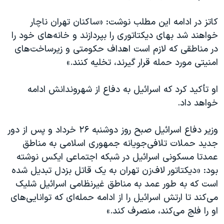
اسرائیل در جنگ
نرگس محمدی برنده جایزه نوبل صلح
کاتز در ادامه این مطلب نوشت: «ساکنان تهران ناچار
خواهند شد بهای دیکتاتوری را بپردازند و خانه‌های خود را
همایش محافظه‌کاران آمریکا «سی‌پک»
در مناطقی که لازم است اهداف حکومتی و زیرساخت‌های
صفحه‌های ویژه
امنیتی مورد حمله قرار گیرند، تخلیه کنند.»
سفر پرزیدنت ترامپ به چین
او تأکید کرد که اسرائیل به دفاع از شهروندانش ادامه
خواهد داد.
وزیر دفاع ⁧‫اسرائيل‬⁩ صبح روز دوشنبه ۲۶ خرداد و پس از دور
جدید حملات تلافی‌جویانه جمهوری اسلامی به مناطق
عمدتا مسکونی اسرائیل در شبکه اجتماعی ایکس نوشته
بود: ‏«دیکتاتور لاف‌زن تهران به یک قاتل بزدل تبدیل شده
است که به طور عمد به مناطق غیرنظامی اسرائیل شلیک
می‌کند تا ارتش اسرائیل را از ادامه حمله‌ای که توانایی‌های
او را فلج می‌کند، منصرف کند.»