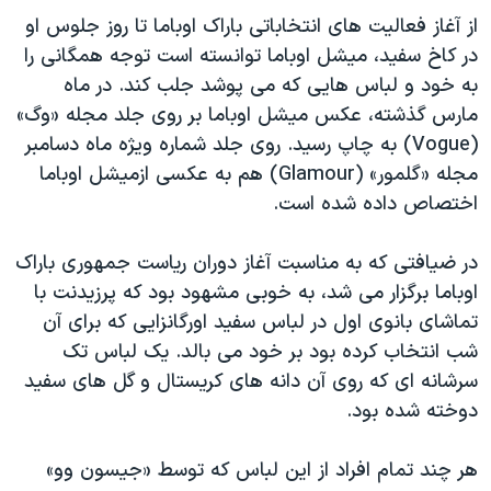
اسرائیل در جنگ
از آغاز فعالیت های انتخاباتی باراک اوباما تا روز جلوس او
نرگس محمدی برنده جایزه نوبل صلح
در کاخ سفید، میشل اوباما توانسته است توجه همگانی را
به خود و لباس هایی که می پوشد جلب کند. در ماه
همایش محافظه‌کاران آمریکا «سی‌پک»
مارس گذشته، عکس میشل اوباما بر روی جلد مجله «وگ»
صفحه‌های ویژه
(Vogue) به چاپ رسید. روی جلد شماره ویژه ماه دسامبر
سفر پرزیدنت ترامپ به چین
مجله «گلمور» (Glamour) هم به عکسی ازمیشل اوباما
اختصاص داده شده است.
در ضیافتی که به مناسبت آغاز دوران ریاست جمهوری باراک
اوباما برگزار می شد، به خوبی مشهود بود که پرزیدنت با
تماشای بانوی اول در لباس سفید اورگانزایی که برای آن
شب انتخاب کرده بود بر خود می بالد. یک لباس تک
سرشانه ای که روی آن دانه های کریستال و گل های سفید
دوخته شده بود.
هر چند تمام افراد از این لباس که توسط «جیسون وو»