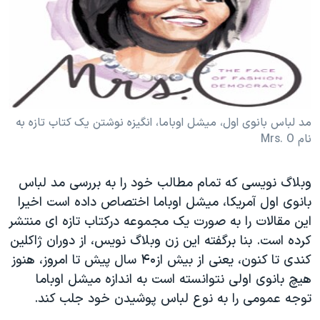
دنبال کنید
مستندها
فرهنگ و زندگی
حقوق شهروندی
انتخابات ریاست جمهوری آمریکا ۲۰۲۴
اقتصادی
حمله جمهوری اسلامی به اسرائیل
رمز مهسا
علم و فناوری
زبانهای مختلف
اسرائیل در جنگ
ورزش زنان در ایران
مد لباس بانوی اول، میشل اوباما، انگیزه نوشتن یک کتاب تازه به
نام Mrs. O
گالری عکس
اعتراضات زن، زندگی، آزادی
آرشیو پخش زنده
مجموعه مستندهای دادخواهی
وبلاگ نویسی که تمام مطالب خود را به بررسی مد لباس
تریبونال مردمی آبان ۹۸
بانوی اول آمریکا، میشل اوباما اختصاص داده است اخیرا
این مقالات را به صورت یک مجموعه درکتاب تازه ای منتشر
دادگاه حمید نوری
کرده است. بنا برگفته این زن وبلاگ نویس، از دوران ژاکلین
چهل سال گروگان‌گیری
کندی تا کنون، یعنی از بیش از۴۰ سال پیش تا امروز، هنوز
قانون شفافیت دارائی کادر رهبری ایران
هیچ بانوی اولی نتوانسته است به اندازه میشل اوباما
توجه عمومی را به نوع لباس پوشیدن خود جلب کند.
اعتراضات مردمی آبان ۹۸