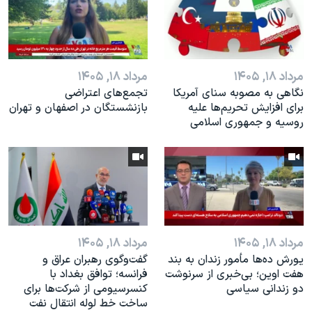
اسرائیل در جنگ
نرگس محمدی برنده جایزه نوبل صلح
همایش محافظه‌کاران آمریکا «سی‌پک»
مرداد ۱۸, ۱۴۰۵
مرداد ۱۸, ۱۴۰۵
صفحه‌های ویژه
نگاهی به مصوبه سنای آمریکا
تجمع‌های اعتراضی
سفر پرزیدنت ترامپ به چین
برای افزایش تحریم‌ها علیه
بازنشستگان در اصفهان و تهران
روسیه و جمهوری اسلامی
مرداد ۱۸, ۱۴۰۵
مرداد ۱۸, ۱۴۰۵
یورش ده‌ها مأمور زندان به بند
گفت‌وگوی رهبران عراق و
هفت اوین؛ بی‌خبری از سرنوشت
فرانسه؛ توافق بغداد با
دو زندانی سیاسی
کنسرسیومی از شرکت‌ها برای
ساخت خط لوله انتقال نفت