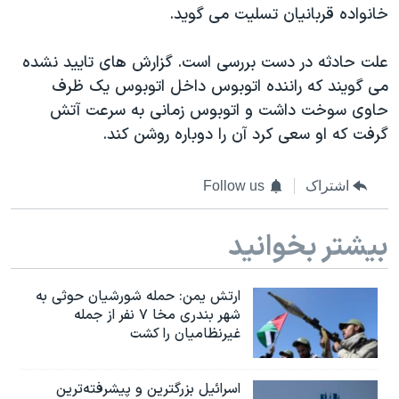
اسرائیل در جنگ
خانواده قربانیان تسلیت می گوید.
نرگس محمدی برنده جایزه نوبل صلح
علت حادثه در دست بررسی است. گزارش های تایید نشده
همایش محافظه‌کاران آمریکا «سی‌پک»
می گویند که راننده اتوبوس داخل اتوبوس یک ظرف
صفحه‌های ویژه
حاوی سوخت داشت و اتوبوس زمانی به سرعت آتش
گرفت که او سعی کرد آن را دوباره روشن کند.
سفر پرزیدنت ترامپ به چین
اشتراک
Follow us
بیشتر بخوانید
ارتش یمن: حمله شورشیان حوثی به
شهر بندری مخا ۷ نفر از جمله
غیرنظامیان را کشت
اسرائيل بزرگترین و پیشرفته‌ترین