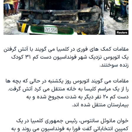
دنبال کنید
مستندها
فرهنگ و زندگی
حقوق شهروندی
انتخابات ریاست جمهوری آمریکا ۲۰۲۴
اقتصادی
حمله جمهوری اسلامی به اسرائیل
رمز مهسا
علم و فناوری
زبانهای مختلف
مقامات کمک های فوری در کلمبیا می گویند با آتش گرفتن
اسرائیل در جنگ
ورزش زنان در ایران
یک اتوبوس نزدیک شهر فونداسیون دست کم ۳۱ کودک
گالری عکس
اعتراضات زن، زندگی، آزادی
زنده سوختند.
آرشیو پخش زنده
مجموعه مستندهای دادخواهی
مقامات می گویند اتوبوس روز یکشنبه در حالی که بچه ها
تریبونال مردمی آبان ۹۸
را از یک مراسم کلیسا به خانه منتقل می کرد آتش گرفت.
دادگاه حمید نوری
دست کم ۲۰ نفر دیگر به شدت مجروح شده و به
چهل سال گروگان‌گیری
بیمارستان منتقل شده اند.
قانون شفافیت دارائی کادر رهبری ایران
خوان مانوئل سانتوس، رئیس جمهوری کلمبیا در یک
اعتراضات مردمی آبان ۹۸
کمپین انتخاباتی گفت فورا به فونداسیون می روند و به