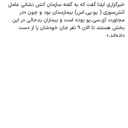
اسرائیل در جنگ
خبرگزاری ایلنا گفت که به گفته سازمان آتش نشانی عامل
آتش‌سوزی ( یو.پی.اس) بیمارستان بود و چون «در
نرگس محمدی برنده جایزه نوبل صلح
مجاورت آی.سی.یو بوده است و بیماران بدحالی در این
همایش محافظه‌کاران آمریکا «سی‌پک»
بخش هستند تا الان ۹ نفر جان خودشان را از دست
صفحه‌های ویژه
داده‌اند.»
سفر پرزیدنت ترامپ به چین