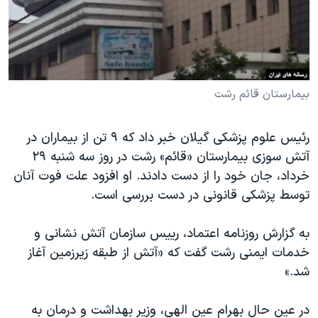
دنبال کنید
مستندها
فرهنگ و زندگی
حقوق شهروندی
انتخابات ریاست جمهوری آمریکا ۲۰۲۴
اقتصادی
حمله جمهوری اسلامی به اسرائیل
رمز مهسا
علم و فناوری
بیمارستان قائم رشت
زبانهای مختلف
اسرائیل در جنگ
ورزش زنان در ایران
رئیس علوم پزشکی گیلان خبر داد که ۹ تن از بیماران در
گالری عکس
اعتراضات زن، زندگی، آزادی
آتش سوزی بیمارستان «قائم» رشت در روز سه شنبه ۲۹
آرشیو پخش زنده
مجموعه مستندهای دادخواهی
خرداد، جان خود را از دست دادند. او افزود علت فوت آنان
توسط پزشکی قانونی در دست بررسی است.
تریبونال مردمی آبان ۹۸
دادگاه حمید نوری
به گزارش روزنامه اعتماد، رییس سازمان آتش نشانی و
چهل سال گروگان‌گیری
خدمات ایمنی رشت گفت که «آتش از طبقه زیرزمین آغاز
شد.»
قانون شفافیت دارائی کادر رهبری ایران
اعتراضات مردمی آبان ۹۸
در عین حال بهرام عین الهی، وزیر بهداشت و درمان به