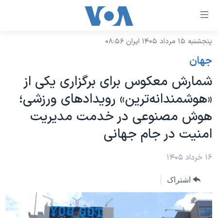
ینکهای
ابل
سترسی
پنجشنبه ۱۵ مرداد ۱۴۰۵ ایران ۰۸:۵۶
خانه
هش
جهان
نسخه سبک وب‌سایت
ه
شمارش معکوس برای برگزاری یکی از
حتوای
موضوع ها
«هوشمندانه‌ترین» رویدادهای ورزشی؛
صلی
برنامه های تلویزیونی
ایران
هش
هوش مصنوعی در خدمت مدیریت
جدول برنامه ها
ه
آمریکا
امنیت در جام جهانی
فحه
صفحه‌های ویژه
جهان
صلی
فرکانس‌های صدای آمریکا
۱۶ خرداد ۱۴۰۵
ورزشی
جام جهانی ۲۰۲۶
هش
پخش رادیویی
ه
گزیده‌ها
عملیات خشم حماسی
اشتراک
ستجو
۲۵۰سالگی آمریکا
ویژه برنامه‌ها
یادگیری زبان انگلیسی
ویدیوها
بایگانی برنامه‌های تلویزیونی