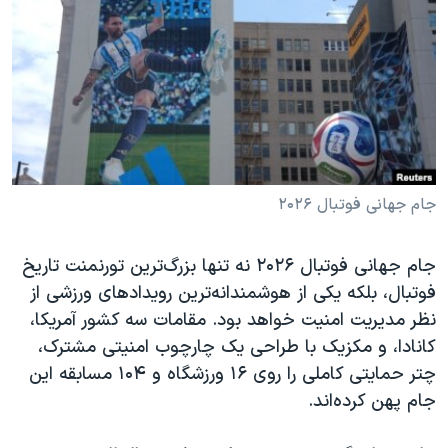
دنبال کنید
مستندها
فرهنگ و زندگی
حقوق شهروندی
انتخابات ریاست جمهوری آمریکا ۲۰۲۴
اقتصادی
حمله جمهوری اسلامی به اسرائیل
رمز مهسا
علم و فناوری
زبانهای مختلف
اسرائیل در جنگ
ورزش زنان در ایران
گالری عکس
اعتراضات زن، زندگی، آزادی
جام جهانی فوتبال ۲۰۲۶
آرشیو پخش زنده
مجموعه مستندهای دادخواهی
جام جهانی فوتبال ۲۰۲۶ نه تنها بزرگ‌ترین تورنمنت تاریخ
تریبونال مردمی آبان ۹۸
فوتبال، بلکه یکی از هوشمندانه‌ترین رویدادهای ورزشی از
دادگاه حمید نوری
نظر مدیریت امنیت خواهد بود. مقامات سه کشور آمریکا،
کانادا، و مکزیک با طراحی یک چارچوب امنیتی مشترک،
چهل سال گروگان‌گیری
چتر حمایتی کاملی را روی ۱۶ ورزشگاه و ۱۰۴ مسابقه این
قانون شفافیت دارائی کادر رهبری ایران
جام پهن کرده‌اند.
اعتراضات مردمی آبان ۹۸