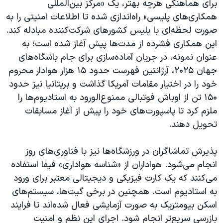
برای هماهنگی هرچه بهتر، یک «مرکز بین‌المللی
اسرائیل در جنگ
همکاری‌های پلیسی» راه‌اندازی شده تا اطلاعات امنیتی را به
نرگس محمدی برنده جایزه نوبل صلح
صورت لحظه‌ای با پلیس کشورهای شرکت‌کننده مبادله کند.
همایش محافظه‌کاران آمریکا «سی‌پک»
این همکاری فشرده از مدت‌ها پیش آغاز شده است؛ به
عنوان نمونه، در جریان آماده‌سازی برای جام باشگاه‌های
صفحه‌های ویژه
جهان ۲۰۲۵، آرژانتین فهرست حدود ۱۵ هزار هوادار محروم
سفر پرزیدنت ترامپ به چین
خود را در اختیار مقامات آمریکا گذاشت و بریتانیا نیز حدود
۱۵۰ تن از اوباش فوتبالی ممنوع‌الورود به استادیوم‌ها را
ملزم کرد تا پاسپورت‌های خود را پیش از آغاز مسابقات
تحویل دهند.
پذیرش تماشاگران در ورزشگاه‌ها نیز با فناوری‌های روز
انجام می‌شود. هواداران از «شناسه هواداری» فیفا استفاده
می‌کنند که یک کارت فیزیکی و دیجیتالی معتبر برای ورود
به استادیوم است. همچنین در برخی گیت‌ها، سیستم‌های
اسکن بیومتریک به صورت آزمایشی فعال شده‌اند تا فرایند
بازرسی سریع‌تر انجام شود. اجرای این نظم و امنیت