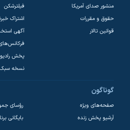
منشور صدای آمریکا
فیلترشکن
حقوق و مقررات
اشتراک خبرن
قوانین تالار
آگهی استخد
فرکانس‌های 
پخش رادیو
یادگیری زبان انگلیسی
نسخه سبک 
دنبال کنید
گوناگون
صفحه‌های ویژه
رؤسای جمهو
آرشیو پخش زنده
بایگانی برن
زبانهای مختلف