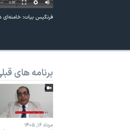
0:38
نرگس محمدی برنده جایزه نوبل صلح
فرنگیس بیات: خامنه‌ای دق
همایش محافظه‌کاران آمریکا «سی‌پک»
صفحه‌های ویژه
سفر پرزیدنت ترامپ به چین
برنامه های قبل
مرداد ۱۶, ۱۴۰۵