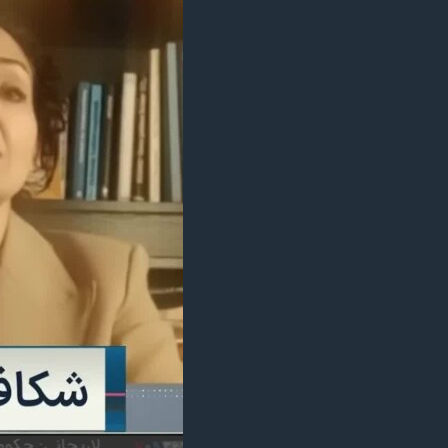
مستندها
فرهنگ و زندگی
حقوق شهروندی
انتخابات ریاست جمهوری آمریکا ۲۰۲۴
اقتصادی
حمله جمهوری اسلامی به اسرائیل
رمز مهسا
علم و فناوری
اسرائیل در جنگ
ورزش زنان در ایران
گالری عکس
اعتراضات زن، زندگی، آزادی
آرشیو پخش زنده
مجموعه مستندهای دادخواهی
تریبونال مردمی آبان ۹۸
دادگاه حمید نوری
چهل سال گروگان‌گیری
قانون شفافیت دارائی کادر رهبری ایران
اعتراضات مردمی آبان ۹۸
اسرائیل در جنگ