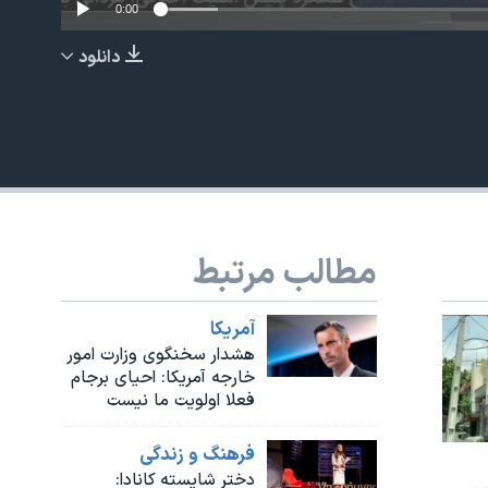
0:00
دانلود
EMBED
مطالب مرتبط
آمريکا
هشدار سخنگوی وزارت امور
خارجه آمریکا: احیای برجام
فعلا اولویت ما نیست
فرهنگ و زندگی
دختر شایسته کانادا: