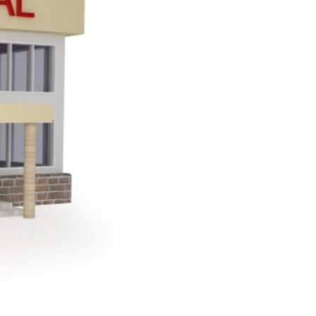
مستندها
فرهنگ و زندگی
حقوق شهروندی
انتخابات ریاست جمهوری آمریکا ۲۰۲۴
اقتصادی
حمله جمهوری اسلامی به اسرائیل
رمز مهسا
علم و فناوری
اسرائیل در جنگ
ورزش زنان در ایران
گالری عکس
اعتراضات زن، زندگی، آزادی
آرشیو پخش زنده
مجموعه مستندهای دادخواهی
تریبونال مردمی آبان ۹۸
دادگاه حمید نوری
چهل سال گروگان‌گیری
قانون شفافیت دارائی کادر رهبری ایران
اعتراضات مردمی آبان ۹۸
اسرائیل در جنگ