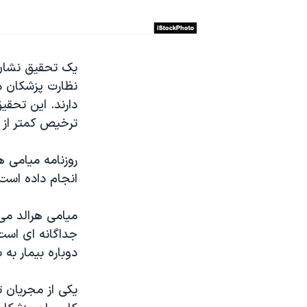
نرگس محمدی برنده جایزه نوبل صلح
همایش محافظه‌کاران آمریکا «سی‌پک»
یک تحقیق نشان 
صفحه‌های ویژه
نظارت پزشکان مر
سفر پرزیدنت ترامپ به چین
دارند. این تحق
ترخیص کمتر از 
روزنامه میامی 
انجام داده است
میامی هرالد م
جداگانه ای است،
دوباره بیمار به
یکی از مجریان 