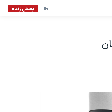
پخش زنده
ان