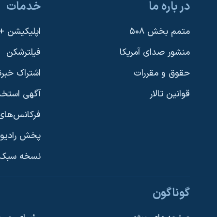
در باره ما
خدمات
متمم بخش ۵۰۸
اپلیکیشن +VOA
منشور صدای آمریکا
فیلترشکن
حقوق و مقررات
اشتراک خبرن
قوانین تالار
آگهی استخد
فرکانس‌های 
پخش رادیو
یادگیری زبان انگلیسی
نسخه سبک 
دنبال کنید
گوناگون