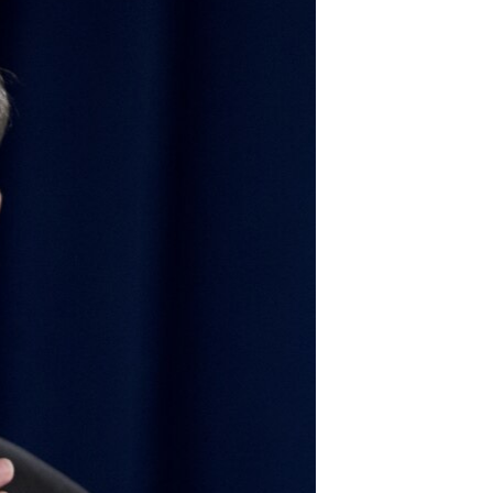
مستندها
فرهنگ و زندگی
حقوق شهروندی
انتخابات ریاست جمهوری آمریکا ۲۰۲۴
اقتصادی
حمله جمهوری اسلامی به اسرائیل
رمز مهسا
علم و فناوری
اسرائیل در جنگ
ورزش زنان در ایران
گالری عکس
اعتراضات زن، زندگی، آزادی
آرشیو پخش زنده
مجموعه مستندهای دادخواهی
تریبونال مردمی آبان ۹۸
دادگاه حمید نوری
چهل سال گروگان‌گیری
قانون شفافیت دارائی کادر رهبری ایران
اعتراضات مردمی آبان ۹۸
اسرائیل در جنگ