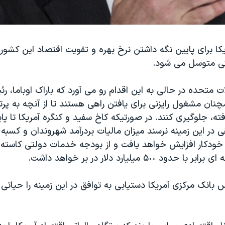
کا برای پايين نگه داشتن نرخ بهره و تقويت اقتصاد اين کشور
تی متوسل می شود.
ات متحده در حالی به اين اقدام رو می آورد که باراک اوباما،
چنان مشغول رايزنی برای يافتن راهی هستند تا از آنچه به پرت
ته، جلوگيری کنند. در صورتيکه کاخ سفيد و کنگره آمريکا تا پ
ی در اين زمينه نرسند ميزان ماليات بردرآمد شهروندان و کسبه 
 خودکار افزايش خواهد يافت و از بودجه خدمات دولتی کاسته
د ۵٠٠ ميليارد دلار در بر خواهد داشت.
س بانک مرکزی آمريکا دستيابی به توافق در اين زمينه را حيات