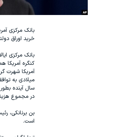
نرگس محمدی برنده جایزه نوبل صلح
همایش محافظه‌کاران آمریکا «سی‌پک»
بانک مرکزی آمري
صفحه‌های ویژه
خريد اوراق دول
سفر پرزیدنت ترامپ به چین
بانک مرکزی ايال
کنگره آمريکا هم
آمريکا شهرت گرف
ميلادی به توافق
سال آينده بطور
در مجموع هزينه ای برابر با حدو
بن برنانکی، رئي
است.